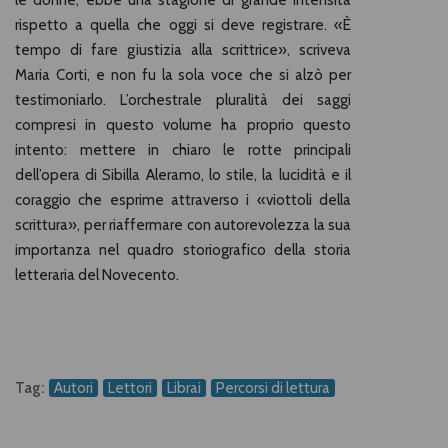
le donne, ebbe una stagione di grande intensità
rispetto a quella che oggi si deve registrare. «È
tempo di fare giustizia alla scrittrice», scriveva
Maria Corti, e non fu la sola voce che si alzò per
testimoniarlo. L’orchestrale pluralità dei saggi
compresi in questo volume ha proprio questo
intento: mettere in chiaro le rotte principali
dell’opera di Sibilla Aleramo, lo stile, la lucidità e il
coraggio che esprime attraverso i «viottoli della
scrittura», per riaffermare con autorevolezza la sua
importanza nel quadro storiografico della storia
letteraria del Novecento.
Tag:
Autori
Lettori
Librai
Percorsi di lettura