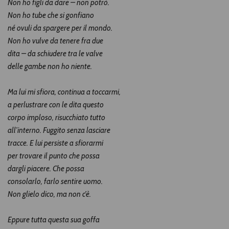
Non ho figli da dare – non potrò.
Non ho tube che si gonfiano
né ovuli da spargere per il mondo.
Non ho vulve da tenere fra due
dita – da schiudere tra le valve
delle gambe non ho niente.
Ma lui mi sfiora, continua a toccarmi,
a perlustrare con le dita questo
corpo imploso, risucchiato tutto
all’interno. Fuggito senza lasciare
tracce. E lui persiste a sfiorarmi
per trovare il punto che possa
dargli piacere. Che possa
consolarlo, farlo sentire uomo.
Non glielo dico, ma non c’è.
Eppure tutta questa sua goffa