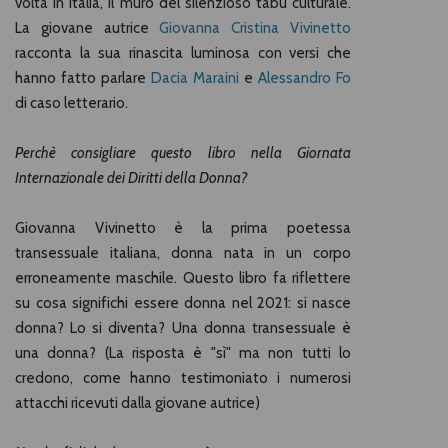
volta in Italia, il muro del silenzioso tabù culturale.
La giovane autrice
Giovanna Cristina Vivinetto
racconta la sua rinascita luminosa con versi che
hanno fatto parlare
Dacia Maraini
e
Alessandro Fo
di caso letterario.
Perchè consigliare questo libro nella Giornata
Internazionale dei Diritti della Donna?
Giovanna Vivinetto è la prima poetessa
transessuale italiana, donna nata in un corpo
erroneamente maschile. Questo libro fa riflettere
su cosa significhi essere donna nel 2021: si nasce
donna? Lo si diventa? Una donna transessuale è
una donna? (La risposta è "sì" ma non tutti lo
credono, come hanno testimoniato i numerosi
attacchi ricevuti dalla giovane autrice)