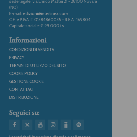
sede legale: via Enrico Mattei 21 - 28100 Novara
(NO)
E-mail:
edizioni@interlinea.com
C.F. e P.IVA IT 01384860035 - R.E.A.: 169804
Capitale sociale: € 99.000 i.v
Informazioni
CONDIZIONI DI VENDITA
PRIVACY
TERMINI DI UTILIZZO DEL SITO
COOKIE POLICY
GESTIONE COOKIE
CONTATTACI
DISTRIBUZIONE
Seguici su:
I nostri titoli in versione digitale per il mondo