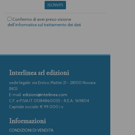
ISCRIVITI
Confermo di aver preso visione
dell’informativa sul trattamento dei dati
Interlinea srl edizioni
sede legale: via Enrico Mattei 21 - 28100 Novara
(NO)
E-mail:
edizioni@interlinea.com
C.F. e P.IVA IT 01384860035 - R.E.A.: 169804
Capitale sociale: € 99.000 i.v
Informazioni
CONDIZIONI DI VENDITA