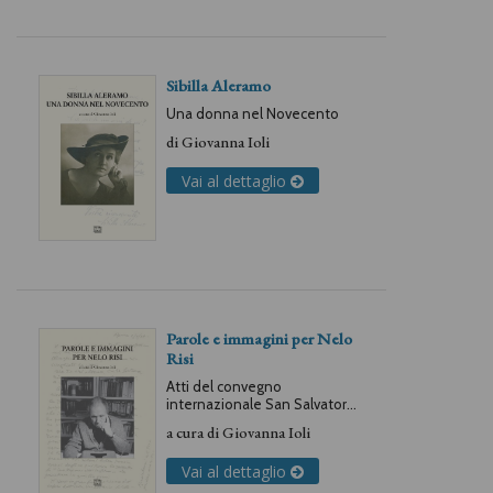
Sibilla Aleramo
Una donna nel Novecento
di
Giovanna Ioli
Vai al dettaglio
Parole e immagini per Nelo
Risi
Atti del convegno
internazionale San Salvatore
Monferrato-Alessandria, 13-14
a cura di
Giovanna Ioli
ottobre 2016
Vai al dettaglio