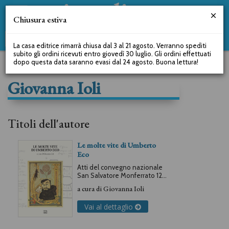
Chiusura estiva
La casa editrice rimarrà chiusa dal 3 al 21 agosto. Verranno spediti
subito gli ordini ricevuti entro giovedì 30 luglio. Gli ordini effettuati
dopo questa data saranno evasi dal 24 agosto. Buona lettura!
Giovanna Ioli
Titoli dell'autore
Le molte vite di Umberto
Eco
Atti del convegno nazionale
San Salvatore Monferrato 12-
13 ottobre 2023
a cura di
Giovanna Ioli
Vai al dettaglio