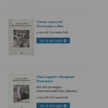
Guerra e pace nel
Novecento e oltre
a cura di
Giovanna Ioli
Vai al dettaglio
Gina Lagorio: «Respirare
Piemonte»
Atti del convegno
internazionale (San Salvatore
Monferrato, 8-9 novembre
a cura di
Giovanna Ioli
2013)
Vai al dettaglio