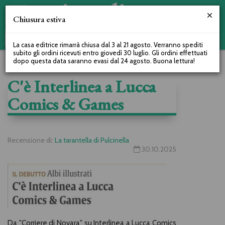
Chiusura estiva
La casa editrice rimarrà chiusa dal 3 al 21 agosto. Verranno spediti
subito gli ordini ricevuti entro giovedì 30 luglio. Gli ordini effettuati
dopo questa data saranno evasi dal 24 agosto. Buona lettura!
C'è Interlinea a Lucca
Comics & Games
Recensione di:
La tarantella di Pulcinella
30.10.2025
Da "Corriere di Novara" su Interlinea a Lucca Comics