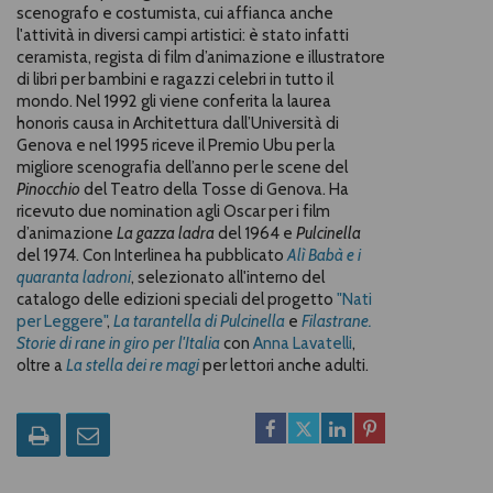
scenografo e costumista, cui affianca anche
l'attività in diversi campi artistici: è stato infatti
ceramista, regista di film d’animazione e illustratore
di libri per bambini e ragazzi celebri in tutto il
mondo. Nel 1992 gli viene conferita la laurea
honoris causa in Architettura dall’Università di
Genova e nel 1995 riceve il Premio Ubu per la
migliore scenografia dell’anno per le scene del
Pinocchio
del Teatro della Tosse di Genova. Ha
ricevuto due nomination agli Oscar per i film
d’animazione
La gazza ladra
del 1964 e
Pulcinella
del 1974. Con Interlinea ha pubblicato
Alì Babà e i
quaranta ladroni
, selezionato all'interno del
catalogo delle edizioni speciali del progetto
"Nati
per Leggere"
,
La tarantella di Pulcinella
e
Filastrane.
Storie di rane in giro per l'Italia
con
Anna Lavatelli
,
oltre a
La stella dei re magi
per lettori anche adulti.