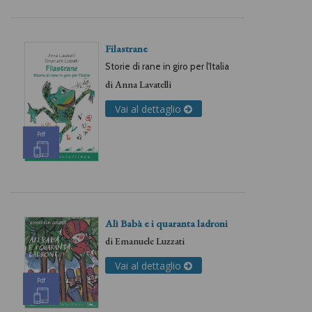
Filastrane
Storie di rane in giro per l'Italia
di
Anna Lavatelli
Vai al dettaglio
Pdf
Alì Babà e i quaranta ladroni
di
Emanuele Luzzati
Vai al dettaglio
Pdf