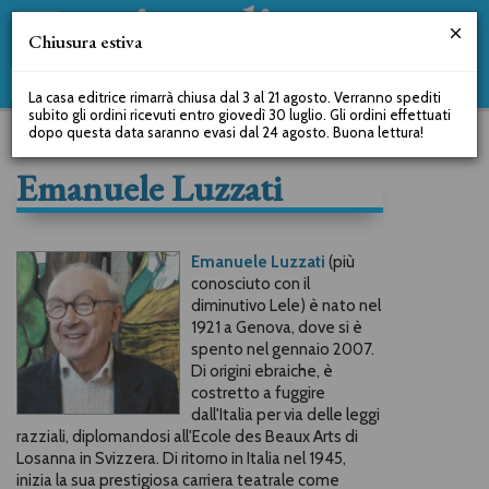
Chiusura estiva
La casa editrice rimarrà chiusa dal 3 al 21 agosto. Verranno spediti
subito gli ordini ricevuti entro giovedì 30 luglio. Gli ordini effettuati
dopo questa data saranno evasi dal 24 agosto. Buona lettura!
Emanuele Luzzati
Emanuele Luzzati
(più
conosciuto con il
diminutivo Lele) è nato nel
1921 a Genova, dove si è
spento nel gennaio 2007.
Di origini ebraiche, è
costretto a fuggire
dall'Italia per via delle leggi
razziali, diplomandosi all'E
cole des Beaux Arts
di
Losanna in Svizzera. Di ritorno in Italia nel 1945,
inizia la sua prestigiosa carriera teatrale come