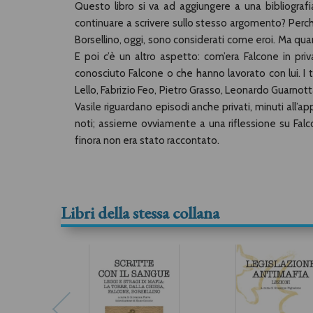
Questo libro si va ad aggiungere a una bibliograf
continuare a scrivere sullo stesso argomento? Perch
Borsellino, oggi, sono considerati come eroi. Ma quan
E poi c’è un altro aspetto: com’era Falcone in pr
conosciuto Falcone o che hanno lavorato con lui. I t
Lello, Fabrizio Feo, Pietro Grasso, Leonardo Guarnott
Vasile riguardano episodi anche privati, minuti all’ap
noti; assieme ovviamente a una riflessione su Falco
finora non era stato raccontato.
Libri della stessa collana