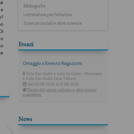
hé
Bibliografia
 e
Letteratura per l'infanzia
o?
Scienze sociali e altre scienze
no
Di
zo
Eventi
co
me
Omaggio a Ernesto Ragazzoni
Orta San Giulio e isola Sa Giulio - Municipio
e Isola San Giulio Casa Tallone
dal 20.08.2026 al 21.08.2026
Elegia del verme solitario e altre poesie
scapigliate
News