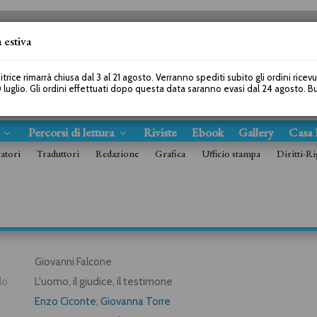
 estiva
SEGUICI SU
itrice rimarrà chiusa dal 3 al 21 agosto. Verranno spediti subito gli ordini ricev
 luglio. Gli ordini effettuati dopo questa data saranno evasi dal 24 agosto. 
s
Percorsi di lettura
Riviste
Ebook
Gallery
Casa 
ratori
Traduttori
Redazione
Grafica
Ufficio stampa
Diritti-Ri
Giovanni Falcone
lo
L'uomo, il giudice, il testimone
Enzo Ciconte
,
Giovanna Torre