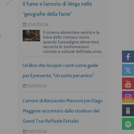
Il fumo e l’arrosto di Verga nelle
“geografie della fame”
20/07/2026
Il sistema alimentare verista e la
a
416 bis & Co.
Il potere relazionato
fobia dello stomaco vuoto:
quando il paradigma alimentare
racconta le trasformazioni
storiche e culturali dell’Italia unita.
Un libro che riscopre i santi come guide
per il presente: "Un santo per amico"
15/07/2026
L'amore di Alessandro Manzoni per il lago
Maggiore raccontato dallo studioso del
Grand Tour Raffaele Fattalini
14/07/2026