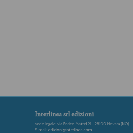
Interlinea srl edizioni
sede legale: via Enrico Mattei 21 - 28100 Novara (NO)
E-mail:
edizioni@interlinea.com