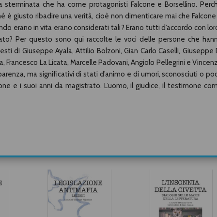
ia sterminata che ha come protagonisti Falcone e Borsellino. Perc
é è giusto ribadire una verità, cioè non dimenticare mai che Falcone
do erano in vita erano considerati tali? Erano tutti d’accordo con lor
ivato? Per questo sono qui raccolte le voci delle persone che han
esti di Giuseppe Ayala, Attilio Bolzoni, Gian Carlo Caselli, Giuseppe 
a, Francesco La Licata, Marcelle Padovani, Angiolo Pellegrini e Vincen
parenza, ma significativi di stati d’animo e di umori, sconosciuti o po
ne e i suoi anni da magistrato. L’uomo, il giudice, il testimone co