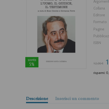
Argomen
Collana
Editore
Formato
Pagine
Pubblica
ISBN
1
sconto
5%
12,00 €
risparmi: 0
Descrizione
Inserisci un commento