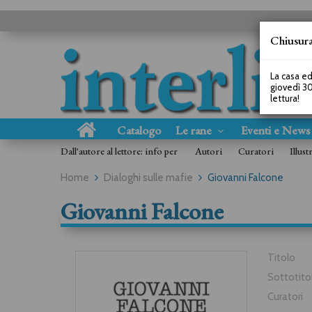
Chiusura
La casa ed
giovedì 30
lettura!
Catalogo
Le rane
Eventi e New
Dall'autore al lettore: info per
Autori
Curatori
Illust
Home
Dialoghi sulle mafie
Giovanni Falcone
Giovanni Falcone
Titolo
Sottotito
Curatori