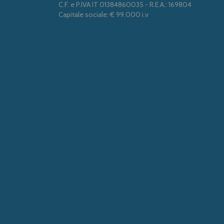
C.F. e P.IVA IT 01384860035 - R.E.A.: 169804
Capitale sociale: € 99.000 i.v