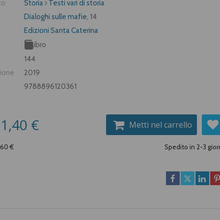
to
Storia
Testi vari di storia
Dialoghi sulle mafie
, 14
Edizioni Santa Caterina
Libro
144
zione
2019
9788896120361
1,40 €
Metti nel carrello
,60 €
Spedito in 2-3 gior