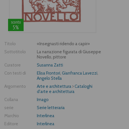
sconto
5%
Titolo
«Insegnasti ridendo a capir»
Sottotitolo
La narrazione figurata di Giuseppe
Novello, pittore
Curatore
Susanna Zatti
Con testi di
Elisa Frontori
,
Gianfranca Lavezzi
,
Angelo Stella
Argomento
Arte e architettura
Cataloghi
d'arte e architettura
Collana
Imago
serie
Serie letteraria
Marchio
Interlinea
Editore
Interlinea