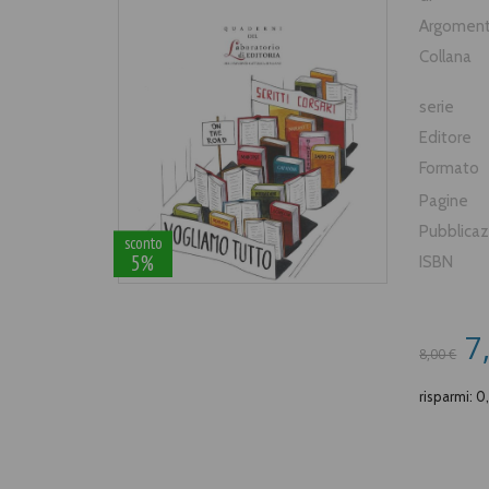
Argomen
Collana
serie
Editore
Formato
Pagine
Pubblica
sconto
5%
ISBN
7
8,00 €
risparmi: 0