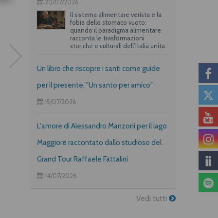
20/07/2026
Il sistema alimentare verista e la
fobia dello stomaco vuoto:
quando il paradigma alimentare
racconta le trasformazioni
storiche e culturali dell’Italia unita.
Un libro che riscopre i santi come guide
Pdf
per il presente: "Un santo per amico"
15/07/2026
Galleria di sguardi
EDB: da 60 anni libri fedeli
alla Parola (1962-2022)
L'amore di Alessandro Manzoni per il lago
Maggiore raccontato dallo studioso del
Grand Tour Raffaele Fattalini
14/07/2026
Vedi tutti