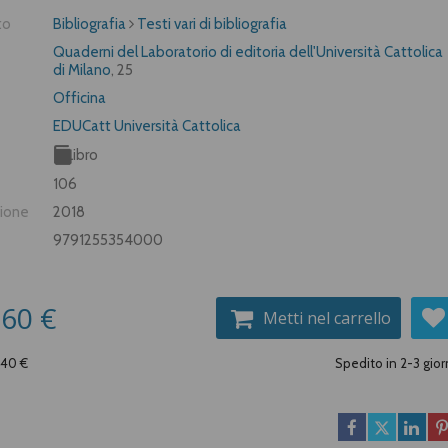
to
Bibliografia
Testi vari di bibliografia
Quaderni del Laboratorio di editoria dell'Università Cattolica
di Milano
, 25
Officina
EDUCatt Università Cattolica
Libro
106
zione
2018
9791255354000
,60 €
Metti nel carrello
,40 €
Spedito in 2-3 gior