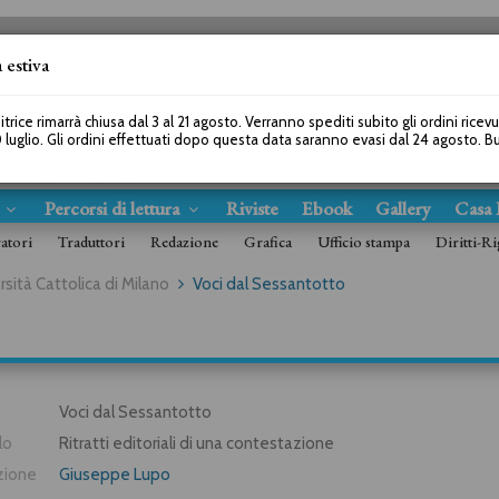
 estiva
SEGUICI SU
itrice rimarrà chiusa dal 3 al 21 agosto. Verranno spediti subito gli ordini ricev
 luglio. Gli ordini effettuati dopo questa data saranno evasi dal 24 agosto. 
s
Percorsi di lettura
Riviste
Ebook
Gallery
Casa 
ratori
Traduttori
Redazione
Grafica
Ufficio stampa
Diritti-Ri
rsità Cattolica di Milano
Voci dal Sessantotto
Voci dal Sessantotto
lo
Ritratti editoriali di una contestazione
zione
Giuseppe Lupo