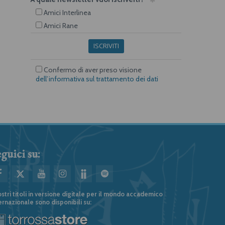
Amici Interlinea
Amici Rane
ISCRIVITI
Confermo di aver preso visione
dell’informativa sul trattamento dei dati
guici su:
ostri titoli in versione digitale per il mondo accademico
ernazionale sono disponibili su: