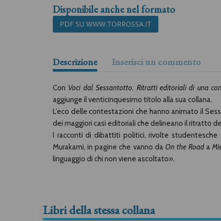
Disponibile anche nel formato
PDF SU WWW.TORROSSA.IT
Descrizione
Inserisci un commento
Con
Voci dal Sessantotto. Ritratti editoriali di una co
aggiunge il venticinquesimo titolo alla sua collana.
L’eco delle contestazioni che hanno animato il Sess
dei maggiori casi editoriali che delineano il ritratto 
I racconti di dibattiti politici, rivolte studentesch
Murakami, in pagine che vanno da
On the Road
a
Mi
linguaggio di chi non viene ascoltato».
Libri della stessa collana