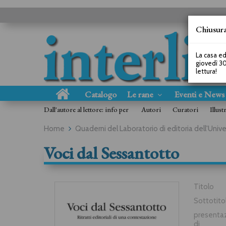
Chiusura
La casa ed
giovedì 30
lettura!
Catalogo
Le rane
Eventi e New
Dall'autore al lettore: info per
Autori
Curatori
Illust
Home
Quaderni del Laboratorio di editoria dell'Unive
Voci dal Sessantotto
Titolo
Sottotito
presenta
di