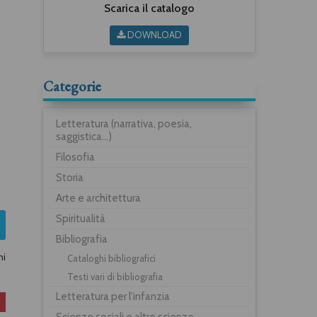
Scarica il catalogo
DOWNLOAD
Categorie
Letteratura (narrativa, poesia,
saggistica...)
Filosofia
Storia
Arte e architettura
Spiritualità
Bibliografia
ni
Cataloghi bibliografici
Testi vari di bibliografia
Letteratura per l'infanzia
Scienze sociali e altre scienze