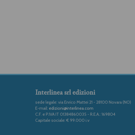
Interlinea srl edizioni
sede legale: via Enrico Mattei 21 - 28100 Novara (NO)
E-mail:
edizioni@interlinea.com
C.F. e P.IVA IT 01384860035 - R.E.A.: 169804
Capitale sociale: € 99.000 i.v