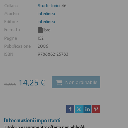
Collana
Studi storici
, 46
Marchio
Interlinea
Editore
Interlinea
Formato
Libro
Pagine
152
Pubblicazione
2006
ISBN
9788882125783
14,25 €
Non ordinabile
15,00 €
Informazioni importanti
Titolo in esaurimento: offerta per bibliofili