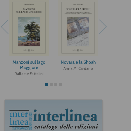
Manzoni sul lago
Novara e la Shoah
Don Giusep
Maggiore
Anna M. Cardano
Mario Pe
Raffaele Fattalini