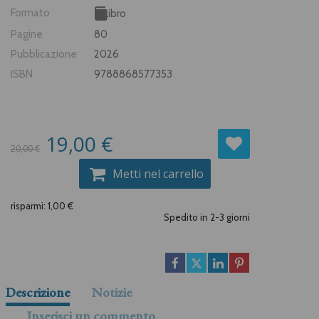
Formato
Libro
Pagine
80
Pubblicazione
2026
ISBN
9788868577353
19,00 €
20,00 €
Metti nel carrello
risparmi: 1,00 €
Spedito in 2-3 giorni
Descrizione
Notizie
Inserisci un commento