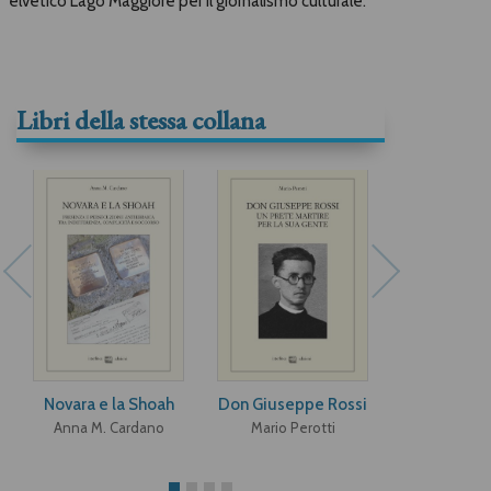
elvetico Lago Maggiore per il giornalismo culturale.
Libri della stessa collana
Novara e la Shoah
Don Giuseppe Rossi
La colle
dantesca d
Anna M. Cardano
Mario Perotti
Negroni a