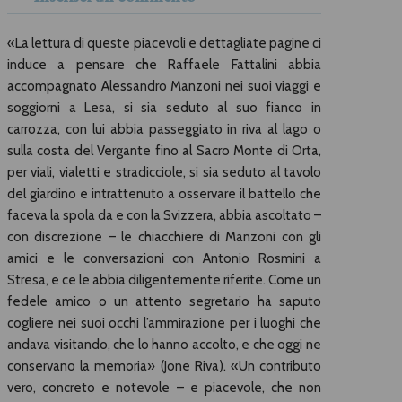
«La lettura di queste piacevoli e dettagliate pagine ci
induce a pensare che Raffaele Fattalini abbia
accompagnato Alessandro Manzoni nei suoi viaggi e
soggiorni a Lesa, si sia seduto al suo fianco in
carrozza, con lui abbia passeggiato in riva al lago o
sulla costa del Vergante fino al Sacro Monte di Orta,
per viali, vialetti e stradicciole, si sia seduto al tavolo
del giardino e intrattenuto a osservare il battello che
faceva la spola da e con la Svizzera, abbia ascoltato –
con discrezione – le chiacchiere di Manzoni con gli
amici e le conversazioni con Antonio Rosmini a
Stresa, e ce le abbia diligentemente riferite. Come un
fedele amico o un attento segretario ha saputo
cogliere nei suoi occhi l’ammirazione per i luoghi che
andava visitando, che lo hanno accolto, e che oggi ne
conservano la memoria» (Jone Riva). «Un contributo
vero, concreto e notevole – e piacevole, che non