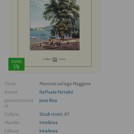
sconto
5%
Titolo
Manzoni sul lago Maggiore
Autore
Raffaele Fattalini
presentazione
Jone Riva
di
Collana
Studi storici
, 87
Marchio
Interlinea
Editore
Interlinea