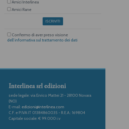
Amici Interlinea
Amici Rane
ISCRIVITI
Confermo di aver preso visione
dell’informativa sul trattamento dei dati
Interlinea srl edizioni
sede legale: via Enrico Mattei 21 - 28100 Novara
(NO)
E-mail:
edizioni@interlinea.com
C.F. e P.IVA IT 01384860035 - R.E.A.: 169804
Capitale sociale: € 99.000 i.v