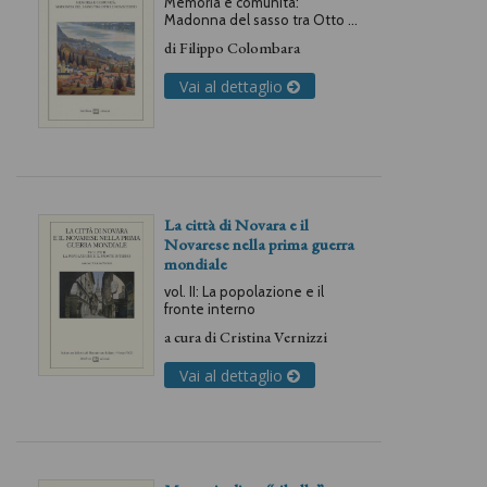
Memoria e comunità:
Madonna del sasso tra Otto e
Novecento
di
Filippo Colombara
Vai al dettaglio
La città di Novara e il
Novarese nella prima guerra
mondiale
vol. II: La popolazione e il
fronte interno
a cura di
Cristina Vernizzi
Vai al dettaglio