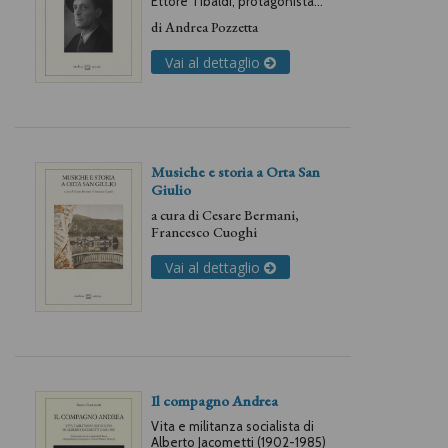
Ettore Tibaldi, protagonista
della Repubblica dell’Ossola
di
Andrea Pozzetta
Vai al dettaglio
Musiche e storia a Orta San
Giulio
a cura di
Cesare Bermani
,
Francesco Cuoghi
Vai al dettaglio
Il compagno Andrea
Vita e militanza socialista di
Alberto Jacometti (1902-1985)