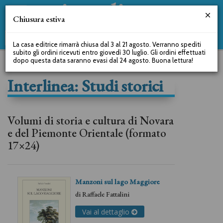
Chiusura estiva
La casa editrice rimarrà chiusa dal 3 al 21 agosto. Verranno spediti
subito gli ordini ricevuti entro giovedì 30 luglio. Gli ordini effettuati
dopo questa data saranno evasi dal 24 agosto. Buona lettura!
Interlinea: Studi storici
Volumi di storia e cultura di Novara
e del Piemonte Orientale (formato
17×24)
Manzoni sul lago Maggiore
di
Raffaele Fattalini
Vai al dettaglio