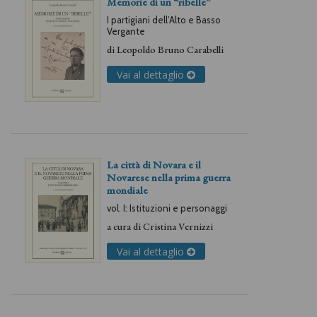
Memorie di un “ribelle”
I partigiani dell’Alto e Basso
Vergante
di
Leopoldo Bruno Carabelli
Vai al dettaglio
La città di Novara e il
Novarese nella prima guerra
mondiale
vol. I: Istituzioni e personaggi
a cura di
Cristina Vernizzi
Vai al dettaglio