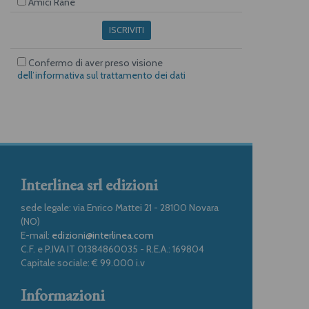
Amici Rane
ISCRIVITI
Confermo di aver preso visione
dell’informativa sul trattamento dei dati
Interlinea srl edizioni
sede legale: via Enrico Mattei 21 - 28100 Novara
(NO)
E-mail:
edizioni@interlinea.com
C.F. e P.IVA IT 01384860035 - R.E.A.: 169804
Capitale sociale: € 99.000 i.v
Informazioni