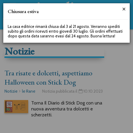
Chiusura estiva
La casa editrice rimarrà chiusa dal 3 al 21 agosto. Verranno spediti
subito gli ordini ricevuti entro giovedì 30 luglio. Gli ordini effettuati
dopo questa data saranno evasi dal 24 agosto. Buona lettura!
Notizie
Tra risate e dolcetti, aspettiamo
Halloween con Stick Dog
Notizie
le Rane
Notizia pubblicata il
10.10.2023
Torna Il Diario di Stick Dog con una
nuova avventura tra dolcetti e
scherzetti.