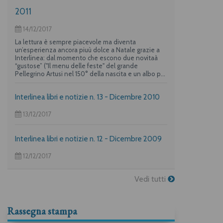
2011
14/12/2017
La lettura è sempre piacevole ma diventa
un’esperienza ancora piuù dolce a Natale grazie a
Interlinea: dal momento che escono due novitaà
“gustose” ("Il menu delle feste" del grande
Pellegrino Artusi nel 150° della nascita e un albo per
i più piccoli su "La frittata" raccontata da due dei
maggiori autori per l’infanzia, Guido Quarzo e Anna
Interlinea libri e notizie n. 13 - Dicembre 2010
Vivarelli) la casa editrice propone una deliziosa
offerta per i suoi lettori piuù golosi.
13/12/2017
Interlinea libri e notizie n. 12 - Dicembre 2009
12/12/2017
Vedi tutti
Rassegna stampa