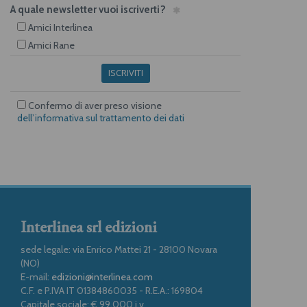
A quale newsletter vuoi iscriverti?
Amici Interlinea
Amici Rane
ISCRIVITI
Confermo di aver preso visione
dell’informativa sul trattamento dei dati
Interlinea srl edizioni
sede legale: via Enrico Mattei 21 - 28100 Novara
(NO)
E-mail:
edizioni@interlinea.com
C.F. e P.IVA IT 01384860035 - R.E.A.: 169804
Capitale sociale: € 99.000 i.v