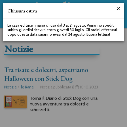
Chiusura estiva
La casa editrice rimarrà chiusa dal 3 al 21 agosto. Verranno spediti
subito gli ordini ricevuti entro giovedì 30 luglio. Gli ordini effettuati
dopo questa data saranno evasi dal 24 agosto. Buona lettura!
Notizie
Tra risate e dolcetti, aspettiamo
Halloween con Stick Dog
Notizie
le Rane
Notizia pubblicata il
10.10.2023
Torna Il Diario di Stick Dog con una
nuova avventura tra dolcetti e
scherzetti.