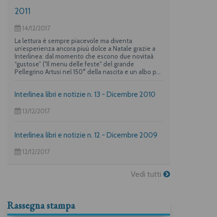
2011
14/12/2017
La lettura è sempre piacevole ma diventa
un’esperienza ancora piuù dolce a Natale grazie a
Interlinea: dal momento che escono due novitaà
“gustose” ("Il menu delle feste" del grande
Pellegrino Artusi nel 150° della nascita e un albo per
i più piccoli su "La frittata" raccontata da due dei
maggiori autori per l’infanzia, Guido Quarzo e Anna
Interlinea libri e notizie n. 13 - Dicembre 2010
Vivarelli) la casa editrice propone una deliziosa
offerta per i suoi lettori piuù golosi.
13/12/2017
Interlinea libri e notizie n. 12 - Dicembre 2009
12/12/2017
Vedi tutti
Rassegna stampa