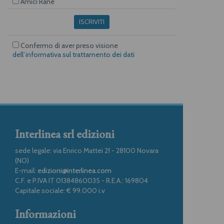
Amici Rane
ISCRIVITI
Confermo di aver preso visione
dell’informativa sul trattamento dei dati
Interlinea srl edizioni
sede legale: via Enrico Mattei 21 - 28100 Novara
(NO)
E-mail:
edizioni@interlinea.com
C.F. e P.IVA IT 01384860035 - R.E.A.: 169804
Capitale sociale: € 99.000 i.v
Informazioni