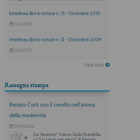
i più piccoli su "La frittata" raccontata da due dei
maggiori autori per l’infanzia, Guido Quarzo e Anna
Interlinea libri e notizie n. 13 - Dicembre 2010
Vivarelli) la casa editrice propone una deliziosa
offerta per i suoi lettori piuù golosi.
13/12/2017
Interlinea libri e notizie n. 12 - Dicembre 2009
12/12/2017
Vedi tutti
Rassegna stampa
Renato Corti con il cesello nell'anima
della modernità
31/07/2026
Da "Avvenire", Franco Giulio Brambilla
su "Un santo per amico" di Renato