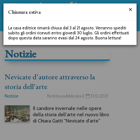
Chiusura estiva
La casa editrice rimarrà chiusa dal 3 al 21 agosto. Verranno spediti
subito gli ordini ricevuti entro giovedì 30 luglio. Gli ordini effettuati
dopo questa data saranno evasi dal 24 agosto. Buona lettura!
Notizie
Nevicate d'autore attraverso la
storia dell'arte
Notizie
Notizia pubblicata il
13.12.2021
Il candore invernale nelle opere
della storia dell'arte nel nuovo libro
di Chiara Gatti "Nevicate d'arte"