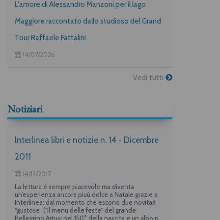
L'amore di Alessandro Manzoni per il lago
Maggiore raccontato dallo studioso del Grand
Tour Raffaele Fattalini
14/07/2026
Vedi tutti
Notiziari
Interlinea libri e notizie n. 14 - Dicembre
2011
14/12/2017
La lettura è sempre piacevole ma diventa
un’esperienza ancora piuù dolce a Natale grazie a
Interlinea: dal momento che escono due novitaà
“gustose” ("Il menu delle feste" del grande
Pellegrino Artusi nel 150° della nascita e un albo per