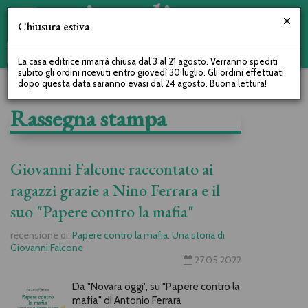
Chiusura estiva
La casa editrice rimarrà chiusa dal 3 al 21 agosto. Verranno spediti
subito gli ordini ricevuti entro giovedì 30 luglio. Gli ordini effettuati
dopo questa data saranno evasi dal 24 agosto. Buona lettura!
Rassegna stampa
Giovanni Falcone raccontato ai
ragazzi grazie a Nino Ferrara e il
suo "Papere contro la mafia"
recensione di:
Papere contro la mafia. Una storia di
Giovanni Falcone
27.05.2022
Da "Novara oggi", su "Papere contro la
mafia" di Antonio Ferrara