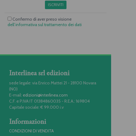
ISCRIVITI
Confermo di aver preso visione
dell’informativa sul trattamento dei dati
Interlinea srl edizioni
sede legale: via Enrico Mattei 21 - 28100 Novara
(NO)
E-mail:
edizioni@interlinea.com
C.F. e P.IVA IT 01384860035 - R.E.A.: 169804
Capitale sociale: € 99.000 i.v
Informazioni
CONDIZIONI DI VENDITA