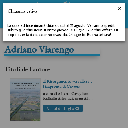
Chiusura estiva
La casa editrice rimarrà chiusa dal 3 al 21 agosto. Verranno spediti
subito gli ordini ricevuti entro giovedì 30 luglio. Gli ordini effettuati
dopo questa data saranno evasi dal 24 agosto. Buona lettura!
Adriano Viarengo
Titoli dell'autore
Il Risorgimento vercellese e
l'impronta di Cavour
a cura di
Alberto Cavaglion
,
Raffaella Afferni
,
Renata Allìo
,
Magda Balboni
,
Carlo
Barbero
,
Michela Barosio
,
Vai al dettaglio
Ombretta Bertolo
,
Luca
Brusotto
,
Patrizia Carpo
,
Irene
Gaddo
,
Giorgio Giordano
,
Mario Guilla
,
Cinzia Joris
,