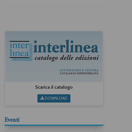
Cinzia Lacchia
,
Gianni
Mentigazzi
,
Mario Ogliaro
,
Maria Caterina Perazzo
,
Paoletta Picco
,
Paolo Pomati
,
Anna Rosso
,
Claudio Rosso
,
Marco Trisciuoglio
,
Cristina
Vernizzi
,
Adriano Viarengo
,
Giuseppe Zaccaria
Scarica il catalogo
DOWNLOAD
Eventi