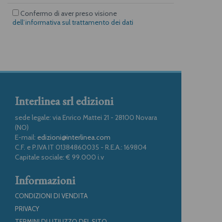
Confermo di aver preso visione
dell’informativa sul trattamento dei dati
Interlinea srl edizioni
sede legale: via Enrico Mattei 21 - 28100 Novara
(NO)
E-mail:
edizioni@interlinea.com
C.F. e P.IVA IT 01384860035 - R.E.A.: 169804
Capitale sociale: € 99.000 i.v
Informazioni
CONDIZIONI DI VENDITA
PRIVACY
TERMINI DI UTILIZZO DEL SITO