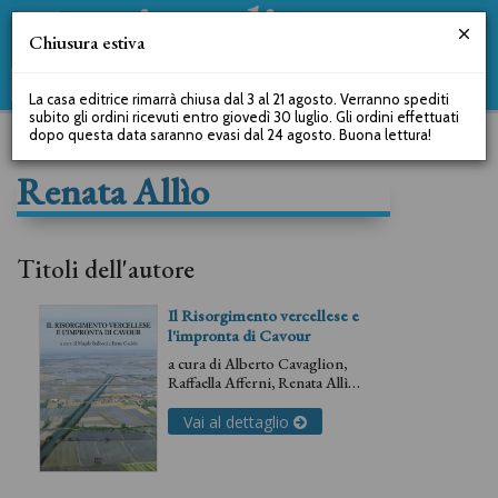
Chiusura estiva
La casa editrice rimarrà chiusa dal 3 al 21 agosto. Verranno spediti
subito gli ordini ricevuti entro giovedì 30 luglio. Gli ordini effettuati
dopo questa data saranno evasi dal 24 agosto. Buona lettura!
Renata Allìo
Titoli dell'autore
Il Risorgimento vercellese e
l'impronta di Cavour
a cura di
Alberto Cavaglion
,
Raffaella Afferni
,
Renata Allìo
,
Magda Balboni
,
Carlo
Barbero
,
Michela Barosio
,
Vai al dettaglio
Ombretta Bertolo
,
Luca
Brusotto
,
Patrizia Carpo
,
Irene
Gaddo
,
Giorgio Giordano
,
Mario Guilla
,
Cinzia Joris
,