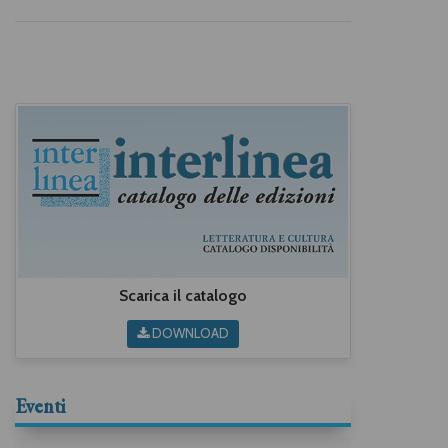
Cinzia Lacchia
,
Gianni
Mentigazzi
,
Mario Ogliaro
,
Maria Caterina Perazzo
,
Paoletta Picco
,
Paolo Pomati
,
Anna Rosso
,
Claudio Rosso
,
Marco Trisciuoglio
,
Cristina
Vernizzi
,
Adriano Viarengo
,
Giuseppe Zaccaria
Scarica il catalogo
DOWNLOAD
Eventi