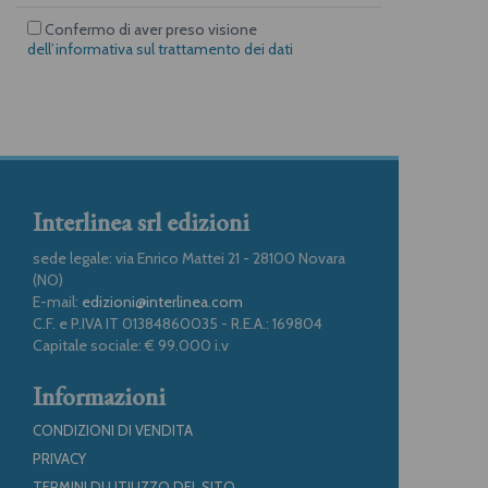
Confermo di aver preso visione
dell’informativa sul trattamento dei dati
Interlinea srl edizioni
sede legale: via Enrico Mattei 21 - 28100 Novara
(NO)
E-mail:
edizioni@interlinea.com
C.F. e P.IVA IT 01384860035 - R.E.A.: 169804
Capitale sociale: € 99.000 i.v
Informazioni
CONDIZIONI DI VENDITA
PRIVACY
TERMINI DI UTILIZZO DEL SITO