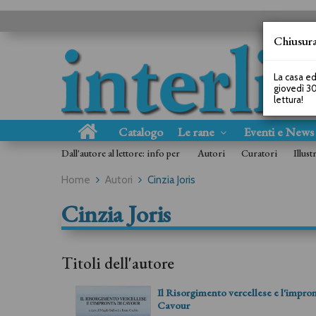
Chiusura
La casa ed
giovedì 30
lettura!
Catalogo
Le rane
Eventi e New
Dall'autore al lettore: info per
Autori
Curatori
Illust
Home
Autori
Cinzia Joris
Cinzia Joris
Titoli dell'autore
Il Risorgimento vercellese e l'impron
Cavour