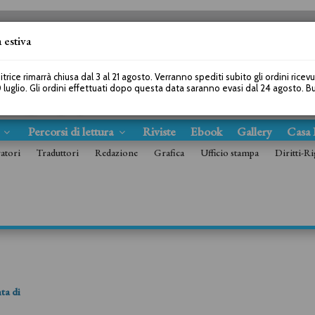
 estiva
SEGUICI SU
itrice rimarrà chiusa dal 3 al 21 agosto. Verranno spediti subito gli ordini ricev
 luglio. Gli ordini effettuati dopo questa data saranno evasi dal 24 agosto. 
s
Percorsi di lettura
Riviste
Ebook
Gallery
Casa 
ratori
Traduttori
Redazione
Grafica
Ufficio stampa
Diritti-Ri
ta di