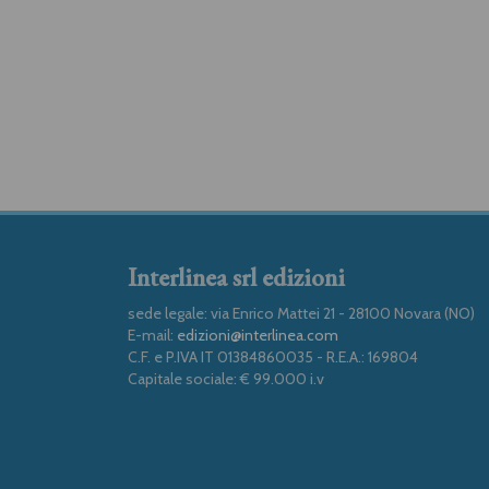
Interlinea srl edizioni
sede legale: via Enrico Mattei 21 - 28100 Novara (NO)
E-mail:
edizioni@interlinea.com
C.F. e P.IVA IT 01384860035 - R.E.A.: 169804
Capitale sociale: € 99.000 i.v