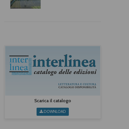
Ombretta Bertolo
,
Luca
Brusotto
,
Patrizia Carpo
,
Irene
Gaddo
,
Giorgio Giordano
,
Mario Guilla
,
Cinzia Joris
,
Cinzia Lacchia
,
Gianni
Mentigazzi
,
Mario Ogliaro
,
Maria Caterina Perazzo
,
Paoletta Picco
,
Paolo Pomati
,
Anna Rosso
,
Claudio Rosso
,
Marco Trisciuoglio
,
Cristina
Vernizzi
,
Adriano Viarengo
,
Giuseppe Zaccaria
Scarica il catalogo
DOWNLOAD