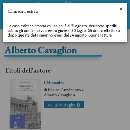
Chiusura estiva
La casa editrice rimarrà chiusa dal 3 al 21 agosto. Verranno spediti
subito gli ordini ricevuti entro giovedì 30 luglio. Gli ordini effettuati
dopo questa data saranno evasi dal 24 agosto. Buona lettura!
Alberto Cavaglion
Titoli dell'autore
I Moncalvo
di
Enrico Castelnuovo
e
Alberto Cavaglion
Vai al dettaglio
Epub