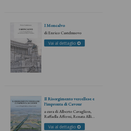
I Moncalvo
di
Enrico Castelnuovo
Vai al dettaglio
Il Risorgimento vercellese e
l'impronta di Cavour
a cura di
Alberto Cavaglion
,
Raffaella Afferni
,
Renata Allìo
,
Magda Balboni
,
Carlo
Barbero
,
Michela Barosio
,
Vai al dettaglio