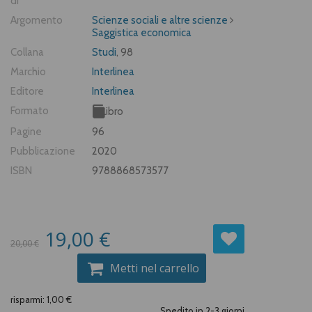
di
Argomento
Scienze sociali e altre scienze
Saggistica economica
Collana
Studi
, 98
Marchio
Interlinea
Editore
Interlinea
Formato
Libro
Pagine
96
Pubblicazione
2020
ISBN
9788868573577
19,00 €
20,00 €
Metti nel carrello
risparmi: 1,00 €
Spedito in 2-3 giorni