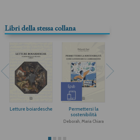
Libri della stessa collana
Epub
Epub
Letture boiardesche
Permettersi la
Afford
sostenibilità
sustainab
Deborah, Maria Chiara
Deborah, Mar