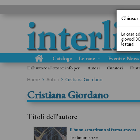
Chiusura
La casa ed
giovedì 30
lettura!
Catalogo
Le rane
Eventi e New
Dall'autore al lettore: info per
Autori
Curatori
Illust
Home
Autori
Cristiana Giordano
Cristiana Giordano
Titoli dell'autore
Il buon samaritano si ferma ancora
Testimonianze