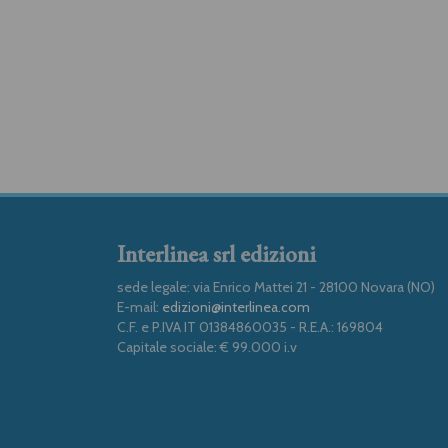
Interlinea srl edizioni
sede legale: via Enrico Mattei 21 - 28100 Novara (NO)
E-mail:
edizioni@interlinea.com
C.F. e P.IVA IT 01384860035 - R.E.A.: 169804
Capitale sociale: € 99.000 i.v