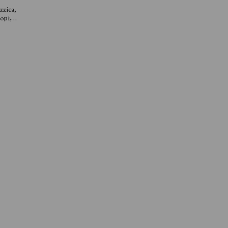
azzica
,
opi
,
etta
Maria
Anna
stina
ca
,