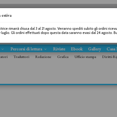
 estiva
SEGUICI SU
itrice rimarrà chiusa dal 3 al 21 agosto. Verranno spediti subito gli ordini ricev
 luglio. Gli ordini effettuati dopo questa data saranno evasi dal 24 agosto. 
s
Percorsi di lettura
Riviste
Ebook
Gallery
Casa 
ratori
Traduttori
Redazione
Grafica
Ufficio stampa
Diritti-Ri