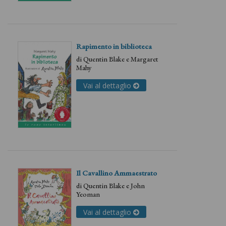
Rapimento in biblioteca
di
Quentin Blake
e
Margaret
Mahy
Vai al dettaglio
Il Cavallino Ammaestrato
di
Quentin Blake
e
John
Yeoman
Vai al dettaglio