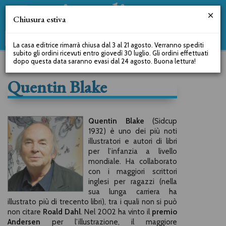
Chiusura estiva
La casa editrice rimarrà chiusa dal 3 al 21 agosto. Verranno spediti
subito gli ordini ricevuti entro giovedì 30 luglio. Gli ordini effettuati
dopo questa data saranno evasi dal 24 agosto. Buona lettura!
Quentin Blake
Quentin Blake
(Sidcup
1932) è uno dei più noti
illustratori e autori di libri
per l’infanzia a livello
mondiale. Ha collaborato
con i maggiori scrittori
inglesi per ragazzi (nella
sua lunga carriera ha
illustrato più di trecento libri), tra i quali non si può
non citare
Roald Dahl
. Nel 2002 ha vinto il
premio
Andersen
per l’illustrazione, il maggiore