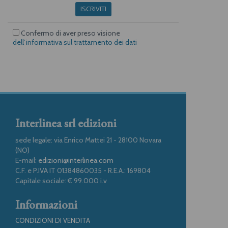
ISCRIVITI
Confermo di aver preso visione
dell’informativa sul trattamento dei dati
Interlinea srl edizioni
sede legale: via Enrico Mattei 21 - 28100 Novara
(NO)
E-mail:
edizioni@interlinea.com
C.F. e P.IVA IT 01384860035 - R.E.A.: 169804
Capitale sociale: € 99.000 i.v
Informazioni
CONDIZIONI DI VENDITA