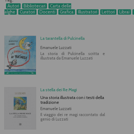
Tag:
Autori
Bibliotecari
Carta delle
alghe
Curatori
Docenti
Grafica
Illustratori
Lettori
Librai
La tarantella di Pulcinella
Emanuele Luzzati
La storia di Pulcinella scritta e
illustrata da Emanuele Luzzati
La stella dei Re Magi
Una storia illustrata con i testi della
tradizione
Emanuele Luzzati
Il viaggio dei re magi raccontato dal
genio di Luzzati