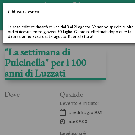
Chiusura estiva
La casa editrice rimarrà chiusa dal 3 al 21 agosto. Verranno spediti subito 
ordini ricevuti entro giovedì 30 luglio. Gli ordini effettuati dopo questa
data saranno evasi dal 24 agosto. Buona lettura!
"La settimana di
Pulcinella" per i 100
anni di Luzzati
Dove
Quando
L'evento è iniziato:
lunedì 5 luglio 2021
alle
09.00
L'evento si è concluso: