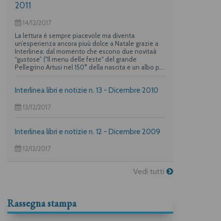
2011
14/12/2017
La lettura è sempre piacevole ma diventa
un’esperienza ancora piuù dolce a Natale grazie a
Interlinea: dal momento che escono due novitaà
“gustose” ("Il menu delle feste" del grande
Pellegrino Artusi nel 150° della nascita e un albo per
i più piccoli su "La frittata" raccontata da due dei
maggiori autori per l’infanzia, Guido Quarzo e Anna
Interlinea libri e notizie n. 13 - Dicembre 2010
Vivarelli) la casa editrice propone una deliziosa
offerta per i suoi lettori piuù golosi.
13/12/2017
Interlinea libri e notizie n. 12 - Dicembre 2009
12/12/2017
Vedi tutti
Rassegna stampa