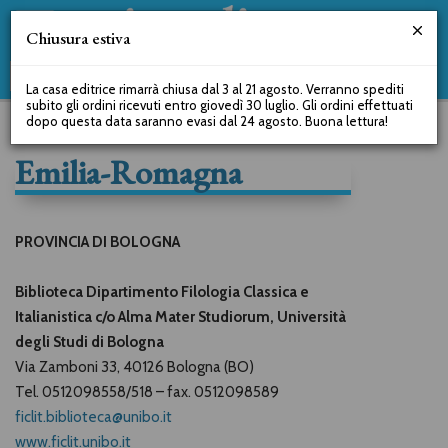
Chiusura estiva
La casa editrice rimarrà chiusa dal 3 al 21 agosto. Verranno spediti
subito gli ordini ricevuti entro giovedì 30 luglio. Gli ordini effettuati
dopo questa data saranno evasi dal 24 agosto. Buona lettura!
Emilia-Romagna
PROVINCIA DI BOLOGNA
Biblioteca Dipartimento Filologia Classica e
Italianistica c/o Alma Mater Studiorum, Università
degli Studi di Bologna
Via Zamboni 33, 40126 Bologna (BO)
Tel. 0512098558/518 – fax. 0512098589
ficlit.biblioteca@unibo.it
www.ficlit.unibo.it