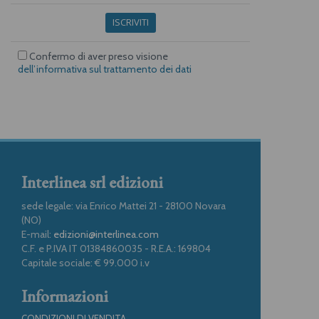
ISCRIVITI
Confermo di aver preso visione
dell’informativa sul trattamento dei dati
Interlinea srl edizioni
sede legale: via Enrico Mattei 21 - 28100 Novara
(NO)
E-mail:
edizioni@interlinea.com
C.F. e P.IVA IT 01384860035 - R.E.A.: 169804
Capitale sociale: € 99.000 i.v
Informazioni
CONDIZIONI DI VENDITA