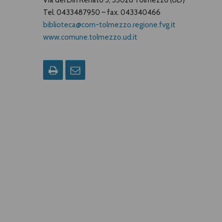
Via del Din Renato 3, 33028 Tolmezzo (UD
)
Tel. 0433487950 – fax. 043340466
biblioteca@com-tolmezzo.regione.fvg.it
www.comune.tolmezzo.ud.it