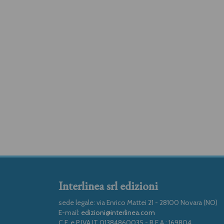
Interlinea srl edizioni
sede legale: via Enrico Mattei 21 - 28100 Novara (NO)
E-mail:
edizioni@interlinea.com
C.F. e P.IVA IT 01384860035 - R.E.A.: 169804