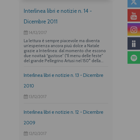
Interlinea libri e notizie n. 14 -
Dicembre 2011
14/12/2017
La lettura è sempre piacevole ma diventa
un’esperienza ancora piuù dolce a Natale
grazie a Interlinea: dal momento che escono
due novitaà “gustose” ("Il menu delle feste"
del grande Pellegrino Artusi nel 150° della
nascita e un albo per i più piccoli su "La
frittata" raccontata da due dei maggiori autori
Interlinea libri e notizie n. 13 - Dicembre
per l’infanzia, Guido Quarzo e Anna Vivarelli)
la casa editrice propone una deliziosa offerta
per i suoi lettori piuù golosi.
2010
13/12/2017
Interlinea libri e notizie n. 12 - Dicembre
2009
12/12/2017