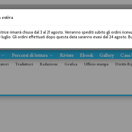
 estiva
SEGUICI SU
itrice rimarrà chiusa dal 3 al 21 agosto. Verranno spediti subito gli ordini ricev
 luglio. Gli ordini effettuati dopo questa data saranno evasi dal 24 agosto. 
s
Percorsi di lettura
Riviste
Ebook
Gallery
Casa 
ratori
Traduttori
Redazione
Grafica
Ufficio stampa
Diritti-Ri