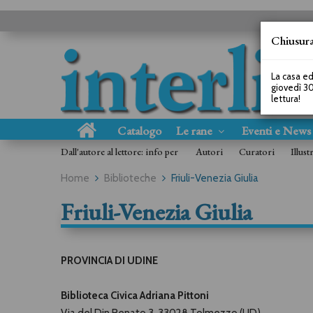
Chiusura
La casa ed
giovedì 30
lettura!
Catalogo
Le rane
Eventi e New
Dall'autore al lettore: info per
Autori
Curatori
Illust
Home
Biblioteche
Friuli-Venezia Giulia
Friuli-Venezia Giulia
PROVINCIA DI UDINE
Biblioteca Civica Adriana Pittoni