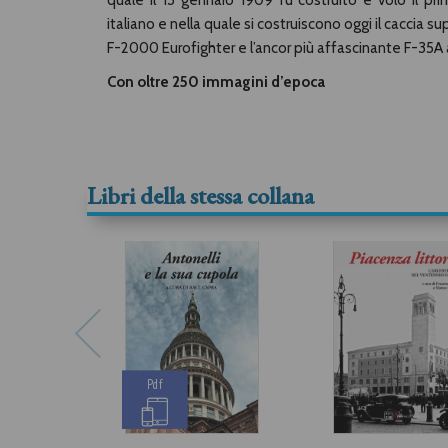
quale il 13 gennaio 1909 fu costruito e volò il pr
italiano e nella quale si costruiscono oggi il caccia s
F-2000 Eurofighter e l’ancor più affascinante F-35A 
Con oltre 250 immagini d’epoca
Libri della stessa collana
Pdf