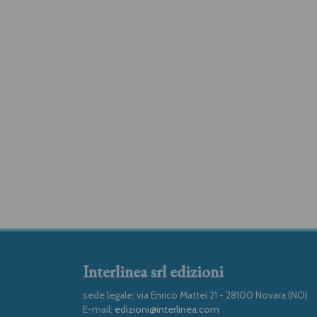
Interlinea srl edizioni
sede legale: via Enrico Mattei 21 - 28100 Novara (NO)
E-mail:
edizioni@interlinea.com