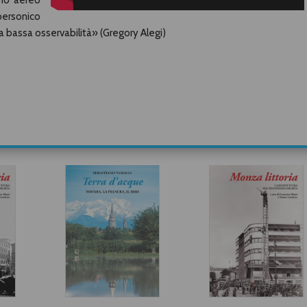
imo aereo
upersonico
a bassa osservabilità» (Gregory Alegi)