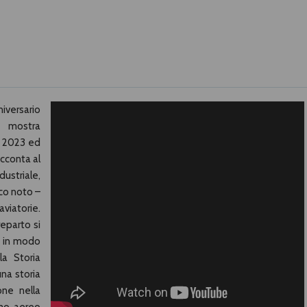
versario
a mostra
e 2023 ed
acconta al
ndustriale,
oco noto –
viatorie.
reparto si
e, in modo
a Storia
una storia
one nella