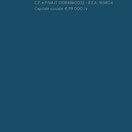
C.F. e P.IVA IT 01384860035 - R.E.A.: 169804
Capitale sociale: € 99.000 i.v