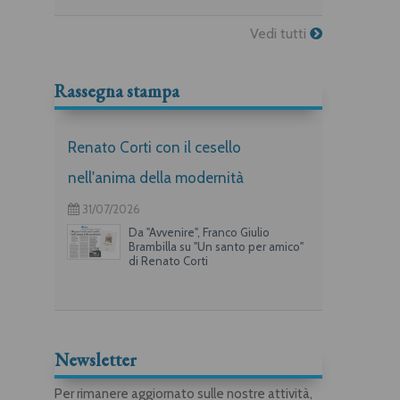
Giovanni Curioni 1831-1887
Armeno, Coiromonte,
Sovazza
Vedi tutti
Rassegna stampa
Renato Corti con il cesello
nell'anima della modernità
31/07/2026
Da "Avvenire", Franco Giulio
Brambilla su "Un santo per amico"
di Renato Corti
Newsletter
Per rimanere aggiornato sulle nostre attività,