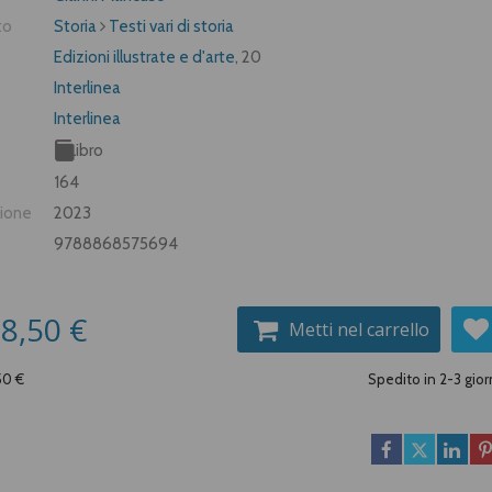
to
Storia
Testi vari di storia
Edizioni illustrate e d'arte
, 20
Interlinea
Interlinea
Libro
164
zione
2023
9788868575694
8,50 €
Metti nel carrello
,50 €
Spedito in 2-3 gior