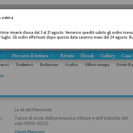
 estiva
SEGUICI SU
itrice rimarrà chiusa dal 3 al 21 agosto. Verranno spediti subito gli ordini ricev
 luglio. Gli ordini effettuati dopo questa data saranno evasi dal 24 agosto. 
s
Percorsi di lettura
Riviste
Ebook
Gallery
Casa 
ratori
Traduttori
Redazione
Grafica
Ufficio stampa
Diritti-Ri
te
Le ali del Piemonte
lo
Tracce di storia dell’aeronautica militare e dell’industria del
volo (1909-2023)
Gianni Mancuso