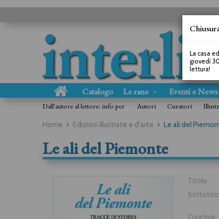
Chiusura
La casa ed
giovedì 30
lettura!
Catalogo
Le rane
Eventi e New
Dall'autore al lettore: info per
Autori
Curatori
Illust
Home
Edizioni illustrate e d'arte
Le ali del Piemon
Le ali del Piemonte
Titolo
Sottotito
Curatore