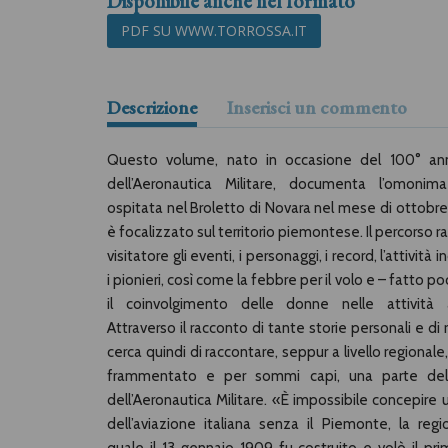
Disponibile anche nel formato
PDF SU WWW.TORROSSA.IT
Descrizione
Inserisci un commento
Questo volume, nato in occasione del 100° anni
dell’Aeronautica Militare, documenta l’omonim
ospitata nel Broletto di Novara nel mese di ottobr
è focalizzato sul territorio piemontese. Il percorso r
visitatore gli eventi, i personaggi, i record, l’attività i
i pionieri, così come la febbre per il volo e – fatto p
il coinvolgimento delle donne nelle attività a
Attraverso il racconto di tante storie personali e di 
cerca quindi di raccontare, seppur a livello regional
frammentato e per sommi capi, una parte dell
dell’Aeronautica Militare. «È impossibile concepire 
dell’aviazione italiana senza il Piemonte, la regi