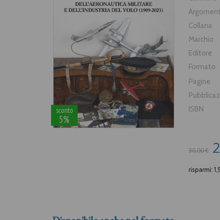
Argomen
Collana
Marchio
Editore
Formato
Pagine
Pubblica
ISBN
sconto
5%
2
30,00 €
risparmi: 1