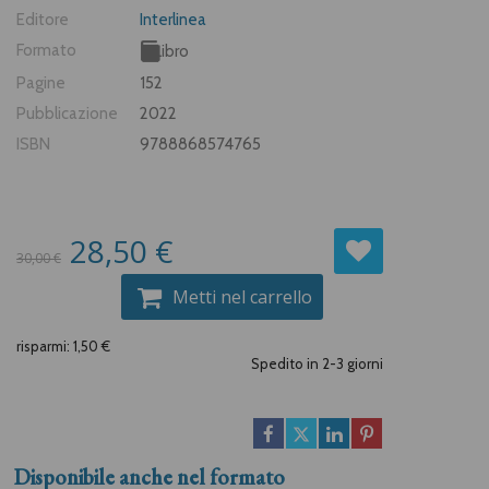
Editore
Interlinea
Formato
Libro
Pagine
152
Pubblicazione
2022
ISBN
9788868574765
28,50 €
30,00 €
Metti nel carrello
risparmi: 1,50 €
Spedito in 2-3 giorni
Disponibile anche nel formato