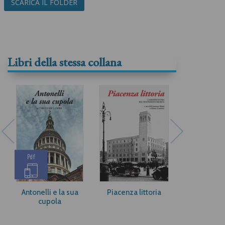
SCARICA IL FOLDER
Libri della stessa collana
Pdf
Antonelli e la sua
Piacenza littoria
Terra d’
cupola
Sebastiano 