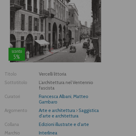
sconto
5%
Titolo
Vercelli littoria
Sottotitolo
L’architettura nel Ventennio
fascista
Curatori
Francesca Albani
,
Matteo
Gambaro
Argomento
Arte e architettura
Saggistica
d'arte e architettura
Collana
Edizioni illustrate e d'arte
Marchio
Interlinea