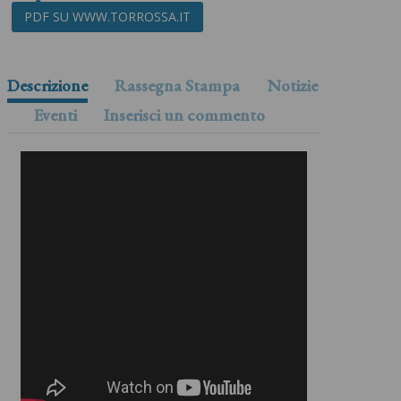
PDF SU WWW.TORROSSA.IT
Descrizione
Rassegna Stampa
Notizie
Eventi
Inserisci un commento