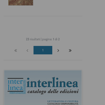
23
risultati | pagina:
1
di
2
1