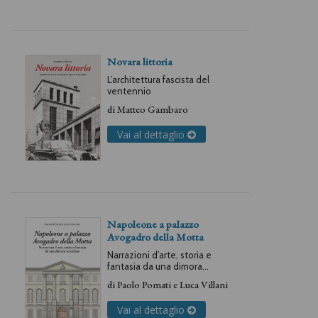
Novara littoria
L’architettura fascista del
ventennio
di
Matteo Gambaro
Vai al dettaglio
Napoleone a palazzo
Avogadro della Motta
Narrazioni d’arte, storia e
fantasia da una dimora
vercellese
di
Paolo Pomati
e
Luca Villani
Vai al dettaglio