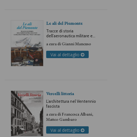
Le ali del Piemonte
Tracce di storia
dell’aeronautica militare e
dell’industria del volo (1909-
a cura di
Gianni Mancuso
2023)
Vai al dettaglio
Vercelli littoria
L’architettura nel Ventennio
fascista
a cura di
Francesca Albani
,
Matteo Gambaro
Vai al dettaglio