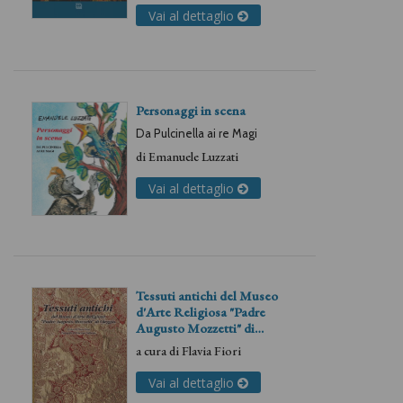
Vai al dettaglio
Personaggi in scena
Da Pulcinella ai re Magi
di
Emanuele Luzzati
Vai al dettaglio
Tessuti antichi del Museo
d'Arte Religiosa "Padre
Augusto Mozzetti" di
Oleggio
a cura di
Flavia Fiori
Vai al dettaglio