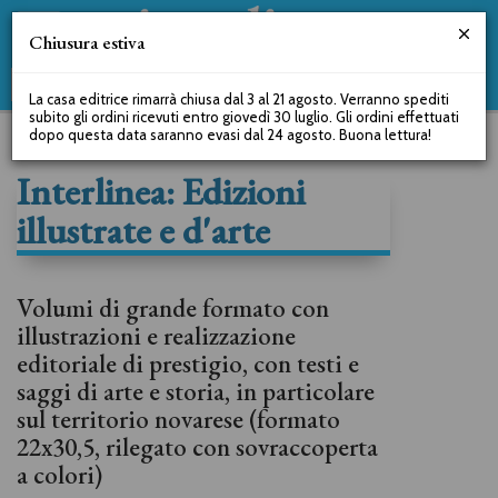
Chiusura estiva
La casa editrice rimarrà chiusa dal 3 al 21 agosto. Verranno spediti
subito gli ordini ricevuti entro giovedì 30 luglio. Gli ordini effettuati
dopo questa data saranno evasi dal 24 agosto. Buona lettura!
Interlinea: Edizioni
illustrate e d'arte
Volumi di grande formato con
illustrazioni e realizzazione
editoriale di prestigio, con testi e
saggi di arte e storia, in particolare
sul territorio novarese (formato
22x30,5, rilegato con sovraccoperta
a colori)