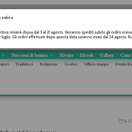
 estiva
SEGUICI SU
itrice rimarrà chiusa dal 3 al 21 agosto. Verranno spediti subito gli ordini ricev
 luglio. Gli ordini effettuati dopo questa data saranno evasi dal 24 agosto. 
s
Percorsi di lettura
Riviste
Ebook
Gallery
Casa 
ratori
Traduttori
Redazione
Grafica
Ufficio stampa
Diritti-Ri
18.11