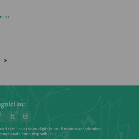
inua
>
guici su:
ostri titoli in versione digitale per il mondo accademico
ernazionale sono disponibili su: