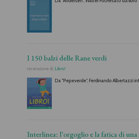
Da "Andersen", Walter Fochesato sul libro 
I 150 balzi delle Rane verdi
recensione di:
Libro!
Da "Pepeverde", Ferdinando Albertazzi inte
Interlinea: l'orgoglio e la fatica di una