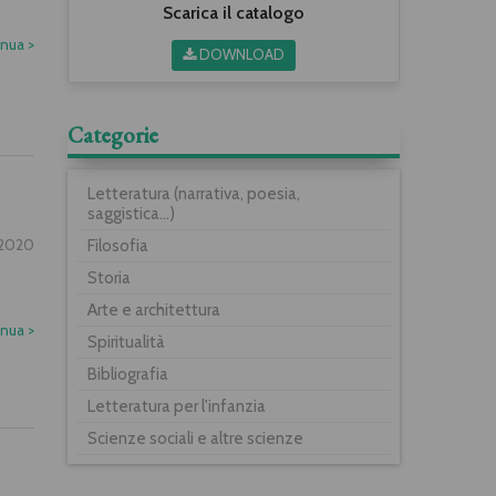
Scarica il catalogo
inua
>
DOWNLOAD
Categorie
Letteratura (narrativa, poesia,
saggistica...)
.2020
Filosofia
Storia
Arte e architettura
inua
>
Spiritualità
Bibliografia
Letteratura per l'infanzia
Scienze sociali e altre scienze