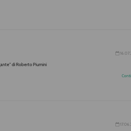
16.07
igante" di Roberto Piumini
Cont
17.06