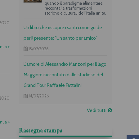
quando il paradigma alimentare
racconta le trasformazioni
storiche e culturali dell’Italia unita.
2020
Un libro che riscopre i santi come guide
per il presente: "Un santo per amico"
inua
>
15/07/2026
L'amore di Alessandro Manzoni per il lago
Maggiore raccontato dallo studioso del
Grand Tour Raffaele Fattalini
14/07/2026
2020
Vedi tutti
inua
>
Rassegna stampa