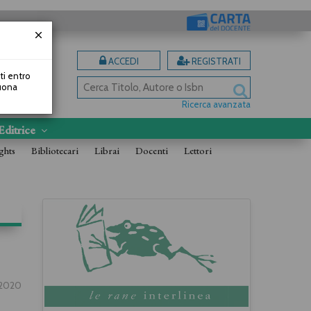
ACCEDI
REGISTRATI
uti entro
Buona
Ricerca avanzata
Editrice
ghts
Bibliotecari
Librai
Docenti
Lettori
.2020