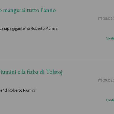
no mangerai tutto l'anno
05.09.
"La rapa gigante" di Roberto Piumini
Cont
umini e la fiaba di Tolstoj
09.08.
e" di Roberto Piumini
Cont