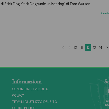
rio di Stick Dog. Stick Dog vuole un hot dog" di Tom Watson
Cont
10
11
12
13
14
Informazioni
Se
CONDIZIONI DI VENDITA
PRIVACY
I n
TERMINI DI UTILIZZO DEL SITO
int
COOKIE POLICY