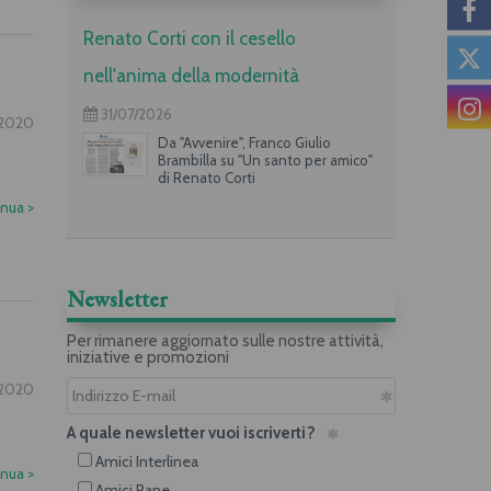
Renato Corti con il cesello
nell'anima della modernità
31/07/2026
2020
Da "Avvenire", Franco Giulio
Brambilla su "Un santo per amico"
di Renato Corti
inua
>
Newsletter
Per rimanere aggiornato sulle nostre attività,
iniziative e promozioni
.2020
A quale newsletter vuoi iscriverti?
Amici Interlinea
inua
>
Amici Rane