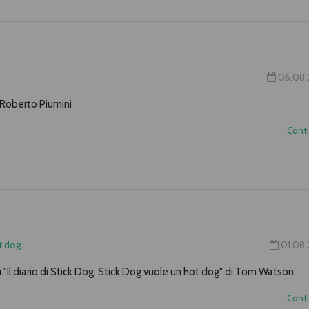
06.08.
i Roberto Piumini
Cont
ot dog
01.08
 "Il diario di Stick Dog. Stick Dog vuole un hot dog" di Tom Watson
Cont