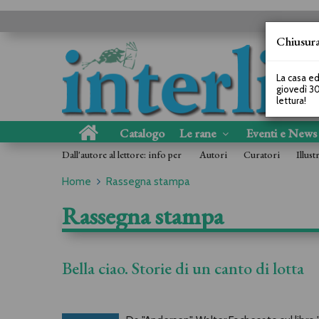
Chiusura
La casa ed
giovedì 30
lettura!
Catalogo
Le rane
Eventi e New
Dall'autore al lettore: info per
Autori
Curatori
Illust
Home
Rassegna stampa
Rassegna stampa
Bella ciao. Storie di un canto di lotta