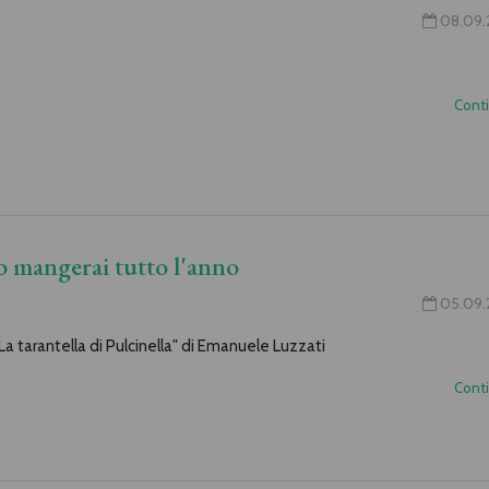
08.09.
Cont
no mangerai tutto l'anno
05.09.
La tarantella di Pulcinella" di Emanuele Luzzati
Cont