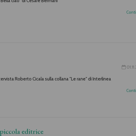
"Bella ciao" di Cesare Bermani
Cont
01.11
rvista Roberto Cicala sulla collana "Le rane" di Interlinea
Cont
 piccola editrice