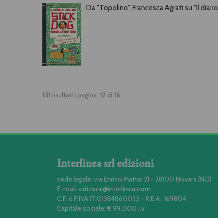
Da "Topolino", Francesca Agrati su "Il dia
151
risultati | pagina:
12
di
16
Interlinea srl edizioni
sede legale: via Enrico Mattei 21 - 28100 Novara (NO)
E-mail:
edizioni@interlinea.com
C.F. e P.IVA IT 01384860035 - R.E.A.: 169804
Capitale sociale: € 99.000 i.v