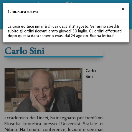
Chiusura estiva
La casa editrice rimarrà chiusa dal 3 al 21 agosto. Verranno spediti
subito gli ordini ricevuti entro giovedì 30 luglio. Gli ordini effettuati
dopo questa data saranno evasi dal 24 agosto. Buona lettura!
Carlo Sini
Carlo
Sini
,
accademico dei Lincei, ha insegnato per trent’anni
Filosofia teoretica presso l’Università Statale di
Milano. Ha tenuto conferenze, lezioni e seminari