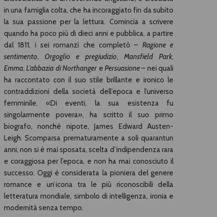
in una famiglia colta, che ha incoraggiato fin da subito
la sua passione per la lettura. Comincia a scrivere
quando ha poco più di dieci anni e pubblica, a partire
dal 1811, i sei romanzi che completò –
Ragione e
sentimento
,
Orgoglio e pregiudizio
,
Mansfield Park
,
Emma
,
L’abbazia di Northanger
e
Persuasione
– nei quali
ha raccontato con il suo stile brillante e ironico le
contraddizioni della società dell’epoca e l’universo
femminile. «Di eventi, la sua esistenza fu
singolarmente povera», ha scritto il suo primo
biografo, nonché nipote, James Edward Austen-
Leigh. Scomparsa prematuramente a soli quarantun
anni, non si è mai sposata, scelta d’indipendenza rara
e coraggiosa per l’epoca, e non ha mai conosciuto il
successo. Oggi è considerata la pioniera del genere
romance e un’icona tra le più riconoscibili della
letteratura mondiale, simbolo di intelligenza, ironia e
modernità senza tempo.