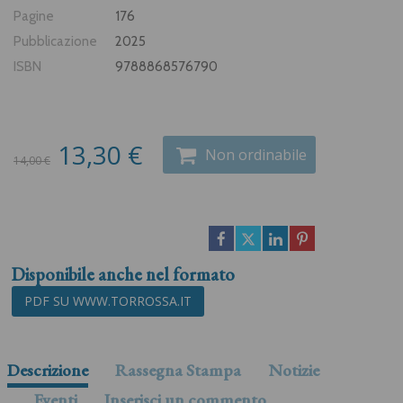
Pagine
176
Pubblicazione
2025
ISBN
9788868576790
13,30 €
Non ordinabile
14,00 €
Disponibile anche nel formato
PDF SU WWW.TORROSSA.IT
Descrizione
Rassegna Stampa
Notizie
Eventi
Inserisci un commento