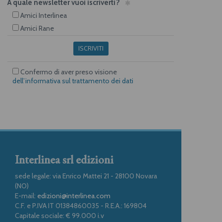
A quale newsletter vuoi iscriverti?
Amici Interlinea
Amici Rane
ISCRIVITI
Confermo di aver preso visione
dell’informativa sul trattamento dei dati
Interlinea srl edizioni
sede legale: via Enrico Mattei 21 - 28100 Novara
(NO)
E-mail:
edizioni@interlinea.com
C.F. e P.IVA IT 01384860035 - R.E.A.: 169804
Capitale sociale: € 99.000 i.v