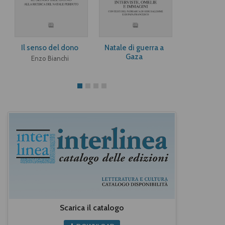
Il senso del dono
Natale di guerra a
Dacci la gra
Gaza
tenere
Enzo Bianchi
Scarica il catalogo