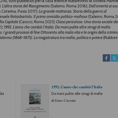
014), tutti pubblicati per la casa editrice Rubbettino di Soveria Mannel
i. L’altra storia del Risorgimento
(Salerno, Roma 2016);
Dall’omertà ai soci
 Caterina, Pavia 2017);
La grande mattanza. Storia della guerra al
nuele Notarbartolo. Il primo omicidio politico-mafioso
(Salerno, Roma 2
ia Capitale
(Carocci, Roma 2021);
Classi pericolose. Una storia sociale de
2);
1992. L’anno che cambiò l’Italia. Da mani pulite allre stragi di mafia
lo. I grandi processi di fine Ottocento alla mala vita e le origini della crimin
Palermo (1868-1875). La magistratura tra mafia, politica e potere
(Rubbett
1992. L’anno che cambiò l’Italia
lia
Da mani pulite alle stragi di mafia
di
Enzo Ciconte