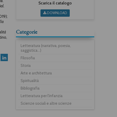
li.
Scarica il catalogo
al.
DOWNLOAD
019);
lla
Categorie
alità
ino,
Letteratura (narrativa, poesia,
saggistica...)
Filosofia
Storia
Arte e architettura
Spiritualità
Bibliografia
Letteratura per l'infanzia
Scienze sociali e altre scienze