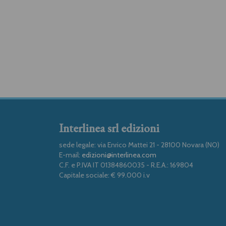
Interlinea srl edizioni
sede legale: via Enrico Mattei 21 - 28100 Novara (NO)
E-mail:
edizioni@interlinea.com
C.F. e P.IVA IT 01384860035 - R.E.A.: 169804
Capitale sociale: € 99.000 i.v