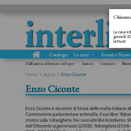
Chiusura
La casa ed
giovedì 30
lettura!
Catalogo
Le rane
Eventi e New
Dall'autore al lettore: info per
Autori
Curatori
Illust
Home
Autori
Enzo Ciconte
Enzo Ciconte
Enzo Ciconte è docente di Storia delle mafie italiane all
Commissione parlamentare antimafia. Il suo libro
’Ndran
storico sulla ’ndrangheta. Fra i suoi altri libri ricordiamo:
St
dall’Ottocento ai giorni nostri
(2008);
’Ndrangheta
(2008 e