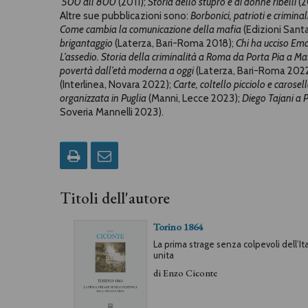
’500 all’800
(2011);
Storia dello stupro e di donne ribelli
(2
Altre sue pubblicazioni sono:
Borbonici, patrioti e criminal
Come cambia la comunicazione della mafia
(Edizioni Santa
brigantaggio
(Laterza, Bari-Roma 2018);
Chi ha ucciso Ema
L’assedio. Storia della criminalità a Roma da Porta Pia a
Maf
povertà dall’età moderna a oggi
(Laterza, Bari-Roma 202
(Interlinea, Novara 2022);
Carte, coltello picciolo e carosel
organizzata in Puglia
(Manni, Lecce 2023);
Diego Tajani a 
Soveria Mannelli 2023).
Titoli dell'autore
Torino 1864
La prima strage senza colpevoli dell’Ita
unita
di
Enzo Ciconte