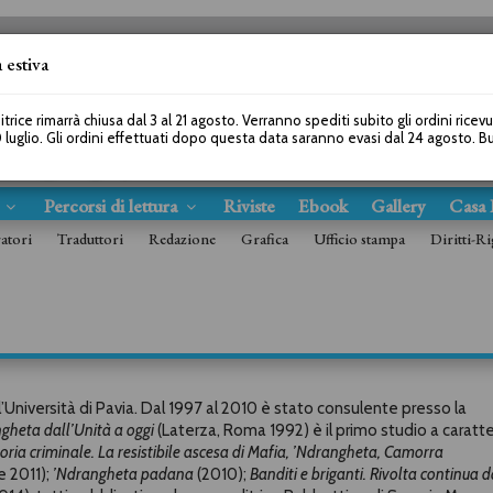
 estiva
SEGUICI SU
itrice rimarrà chiusa dal 3 al 21 agosto. Verranno spediti subito gli ordini ricev
 luglio. Gli ordini effettuati dopo questa data saranno evasi dal 24 agosto. 
s
Percorsi di lettura
Riviste
Ebook
Gallery
Casa 
ratori
Traduttori
Redazione
Grafica
Ufficio stampa
Diritti-Ri
’Università di Pavia. Dal 1997 al 2010 è stato consulente presso la
gheta dall’Unità a oggi
(Laterza, Roma 1992) è il primo studio a caratt
oria criminale. La resistibile ascesa di Mafia, ’Ndrangheta, Camorra
 2011);
’Ndrangheta
padana
(2010);
Banditi e briganti. Rivolta continua d