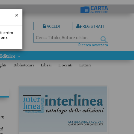
ACCEDI
REGISTRATI
uti entro
Buona
Ricerca avanzata
Editrice
ghts
Bibliotecari
Librai
Docenti
Lettori
ere
al