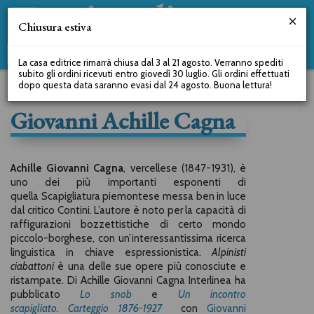
Chiusura estiva
La casa editrice rimarrà chiusa dal 3 al 21 agosto. Verranno spediti
subito gli ordini ricevuti entro giovedì 30 luglio. Gli ordini effettuati
dopo questa data saranno evasi dal 24 agosto. Buona lettura!
Giovanni Achille Cagna
Achille Giovanni Cagna
, vercellese (1847-1931), è
uno dei più importanti esponenti di
quella Scapigliatura piemontese
messa ben in luce
dal critico Contini. L’autore è noto per la capacità di
raffigurazioni bozzettistiche di certo mondo
piccolo-borghese, con un’interessantissima ricerca
linguistica in chiave espressionistica.
Alpinisti
ciabattoni
è una delle sue opere più conosciute e
ristampate. Di Achille Giovanni Cagna Interlinea ha
pubblicato
Lo snob
e
Un incontro
scapigliato. Carteggio 1876-1927
con
Giovanni