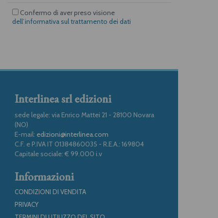
Confermo di aver preso visione
dell’informativa sul trattamento dei dati
Interlinea srl edizioni
sede legale: via Enrico Mattei 21 - 28100 Novara
(NO)
E-mail:
edizioni@interlinea.com
C.F. e P.IVA IT 01384860035 - R.E.A.: 169804
Capitale sociale: € 99.000 i.v
Informazioni
CONDIZIONI DI VENDITA
PRIVACY
TERMINI DI UTILIZZO DEL SITO