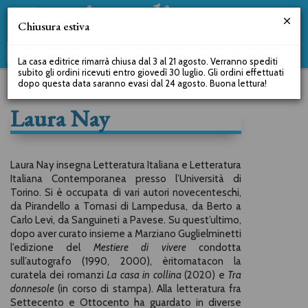
Chiusura estiva
La casa editrice rimarrà chiusa dal 3 al 21 agosto. Verranno spediti
subito gli ordini ricevuti entro giovedì 30 luglio. Gli ordini effettuati
dopo questa data saranno evasi dal 24 agosto. Buona lettura!
Laura Nay
Laura Nay insegna Letteratura Italiana e Letteratura
Italiana Contemporanea presso l’Università di
Torino. Si è occupata di vari autori novecenteschi,
da Pirandello a Tomasi di Lampedusa, da Berto a
Carlo Levi, da Sanguineti a Pavese. Su quest’ultimo,
dopo aver curato insieme a Marziano Guglielminetti
l’edizione del
Mestiere di vivere
condotta
sull’autografo (1990, 2000), èritornatacon la
curatela dei romanzi
La casa in collina
(2020) e
Tra
donne
sole
(in corso di stampa). Alla letteratura fra
Settecento e Ottocento ha guardato in diverse