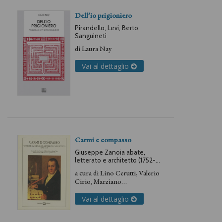
Dell’io prigioniero
Pirandello, Levi, Berto,
Sanguineti
di
Laura Nay
Vai al dettaglio
Carmi e compasso
Giuseppe Zanoia abate,
letterato e architetto (1752-
1817)
a cura di
Lino Cerutti
,
Valerio
Cirio
,
Marziano
Guglielminetti
,
Laura Nay
Vai al dettaglio