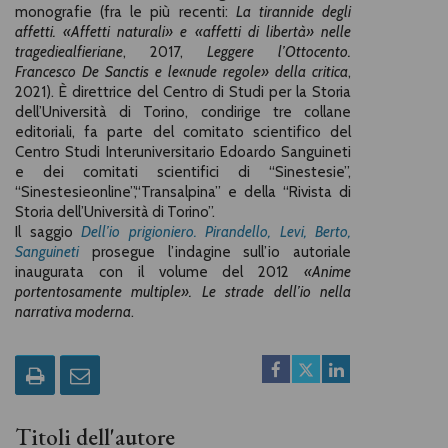
monografie (fra le più recenti:
La tirannide degli
affetti. «Affetti naturali» e «affetti di libertà» nelle
tragedie
alfieriane
, 2017,
Leggere l’Ottocento.
Francesco De Sanctis e le
«
nude regole» della critica
,
2021). È direttrice del Centro di Studi per la Storia
dell’Università di Torino, condirige tre collane
editoriali, fa parte del comitato scientifico del
Centro Studi Interuniversitario Edoardo Sanguineti
e dei comitati scientifici di “Sinestesie”,
“Sinestesieonline”,“Transalpina” e della “Rivista di
Storia dell’Università di Torino”.
Il saggio
Dell’io prigioniero. Pirandello, Levi, Berto,
Sanguineti
prosegue l’indagine sull’io autoriale
inaugurata con il volume del 2012
«Anime
portentosamente multiple». Le strade dell’io nella
narrativa moderna
.
Titoli dell'autore