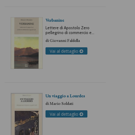
Verbanine
Lettere di Apostolo Zero
pellegrino di commercio e
amore trovate da Giovanni
di
Giovanni Faldella
Faldella e illustrate da
Giuseppe Ricci, secondo
Vai al dettaglio
l'edizione 1892
Un viaggio a Lourdes
di
Mario Soldati
Vai al dettaglio