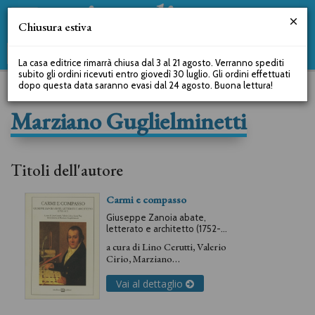
Chiusura estiva
La casa editrice rimarrà chiusa dal 3 al 21 agosto. Verranno spediti
subito gli ordini ricevuti entro giovedì 30 luglio. Gli ordini effettuati
dopo questa data saranno evasi dal 24 agosto. Buona lettura!
Marziano Guglielminetti
Titoli dell'autore
Carmi e compasso
Giuseppe Zanoia abate,
letterato e architetto (1752-
1817)
a cura di
Lino Cerutti
,
Valerio
Cirio
,
Marziano
Guglielminetti
,
Laura Nay
Vai al dettaglio