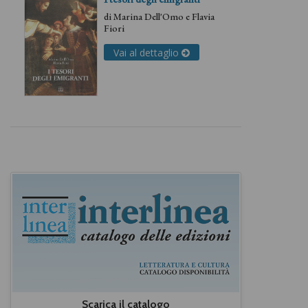
di
Marina Dell'Omo
e
Flavia
Fiori
Vai al dettaglio
Scarica il catalogo