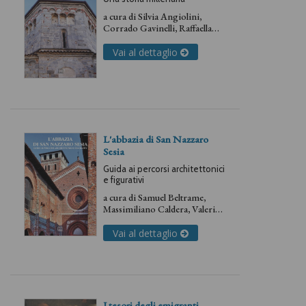
a cura di
Silvia Angiolini
,
Corrado Gavinelli
,
Raffaella
Vecchi
Vai al dettaglio
L'abbazia di San Nazzaro
Sesia
Guida ai percorsi architettonici
e figurativi
a cura di
Samuel Beltrame
,
Massimiliano Caldera
,
Valeria
Moratti
Vai al dettaglio
I tesori degli emigranti