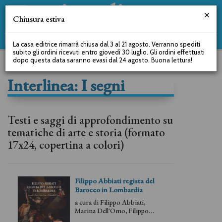
Chiusura estiva
La casa editrice rimarrà chiusa dal 3 al 21 agosto. Verranno spediti
subito gli ordini ricevuti entro giovedì 30 luglio. Gli ordini effettuati
dopo questa data saranno evasi dal 24 agosto. Buona lettura!
Interlinea: I segni
Testi e saggi di approfondimento su
tematiche di arte e storia (formato
17x24, copertina a colori)
Filippo Abbiati regista del
Barocco in Lombardia
a cura di
Filippo Abbiati
,
Marina Dell'Omo
,
Filippo
Maria Ferro