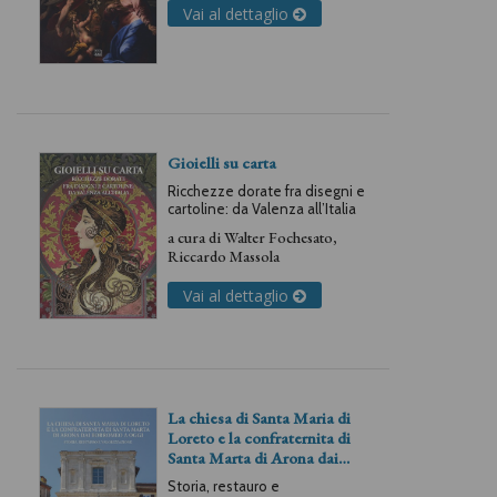
Vai al dettaglio
Gioielli su carta
Ricchezze dorate fra disegni e
cartoline: da Valenza all’Italia
a cura di
Walter Fochesato
,
Riccardo Massola
Vai al dettaglio
La chiesa di Santa Maria di
Loreto e la confraternita di
Santa Marta di Arona dai
Borromeo a oggi
Storia, restauro e