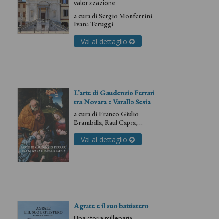
valorizzazione
a cura di
Sergio Monferrini
,
Ivana Teruggi
Vai al dettaglio
L’arte di Gaudenzio Ferrari
tra Novara e Varallo Sesia
a cura di
Franco Giulio
Brambilla
,
Raul Capra
,
Casimiro Debiaggi
,
Filippo
Maria Ferro
,
Guido Gentile
,
Vai al dettaglio
Pier Giorgio Longo
,
Carlo
Maria Scaciga
,
Giovanni
Testori
Agrate e il suo battistero
Una storia millenaria