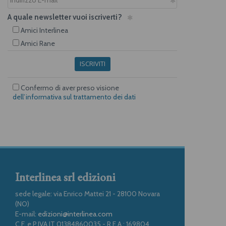
A quale newsletter vuoi iscriverti?
Amici Interlinea
Amici Rane
ISCRIVITI
Confermo di aver preso visione
dell’informativa sul trattamento dei dati
Interlinea srl edizioni
sede legale: via Enrico Mattei 21 - 28100 Novara
(NO)
E-mail:
edizioni@interlinea.com
C.F. e P.IVA IT 01384860035 - R.E.A.: 169804