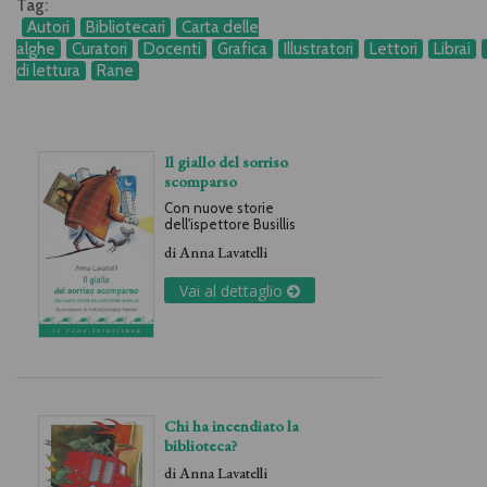
Tag:
Autori
Bibliotecari
Carta delle
alghe
Curatori
Docenti
Grafica
Illustratori
Lettori
Librai
di lettura
Rane
Il giallo del sorriso
scomparso
Con nuove storie
dell'ispettore Busillis
di
Anna Lavatelli
Vai al dettaglio
Chi ha incendiato la
biblioteca?
di
Anna Lavatelli