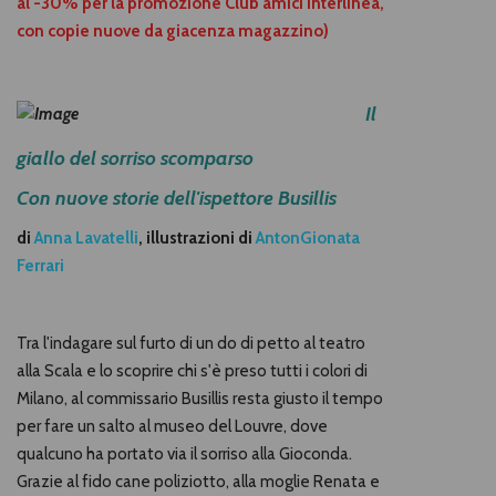
al -30% per la promozione Club amici Interlinea,
con copie nuove da giacenza magazzino)
Il
giallo del sorriso scomparso
Con nuove storie dell'ispettore Busillis
d
i
Anna Lavatelli
,
illustrazioni di
AntonGionata
Ferrari
Tra l'indagare sul furto di un do di petto al teatro
alla Scala e lo scoprire chi s'è preso tutti i colori di
Milano, al commissario Busillis resta giusto il tempo
per fare un salto al museo del Louvre, dove
qualcuno ha portato via il sorriso alla Gioconda.
Grazie al fido cane poliziotto, alla moglie Renata e