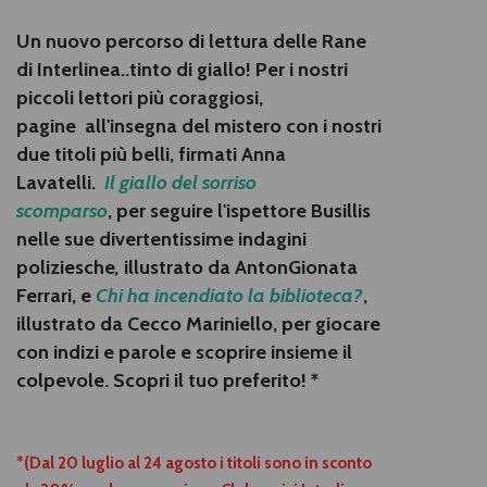
Un nuovo percorso di lettura delle Rane
di Interlinea..tinto di giallo!
Per i nostri
piccoli lettori più coraggiosi,
pagine
all'insegna del mistero con i nostri
due titoli più belli, firmati Anna
Lavatelli.
Il giallo del sorriso
scomparso
,
per seguire
l'ispettore Busillis
nelle sue divertentissime indagini
poliziesche
,
illustrato da
AntonGionata
Ferrari
, e
Chi ha incendiato la biblioteca?
,
illustrato da
Cecco Mariniello
, per giocare
con indizi e parole e scoprire insieme il
colpevole. Scopri il tuo preferito! *
*(Dal 20 luglio al 24 agosto i titoli sono in sconto