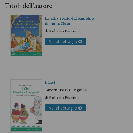
Titoli dell'autore
Le altre storie del bambino
di nome Gesù
di
Roberto Piumini
Vai al dettaglio
I Cici
L’avventura di due golosi
di
Roberto Piumini
Vai al dettaglio