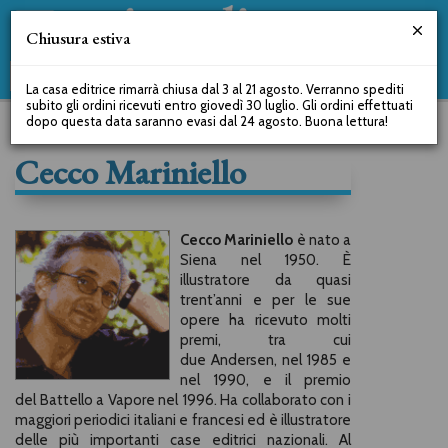
Chiusura estiva
La casa editrice rimarrà chiusa dal 3 al 21 agosto. Verranno spediti
subito gli ordini ricevuti entro giovedì 30 luglio. Gli ordini effettuati
dopo questa data saranno evasi dal 24 agosto. Buona lettura!
Cecco Mariniello
Cecco Mariniello
è nato a
Siena nel 1950. È
illustratore da quasi
trent’anni e per le sue
opere ha ricevuto molti
premi, tra cui
due Andersen, nel 1985 e
nel 1990, e il premio
del Battello a Vapore nel 1996. Ha collaborato con i
maggiori periodici italiani e francesi ed è illustratore
delle più importanti case editrici nazionali. Al