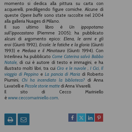
momento si dedica alla pittura su carta con
acquerelli, prediligendo figure comiche. Alcune di
queste
Opere buffe
sono state raccolte nel 2004
alla galleria Nuages di Milano.
Il suo ultimo libro è
Un ippopotamo
sull’ippocastano
(Piemme 2005); ha pubblicato
alcuni di argomento epico:
Elena, le armi e gli
eroi
(Giunti 1992),
Ercole: le fatiche e la gloria
(Giunti
1993) e
Medusa e il Minotauro
(Giunti 1994). Con
Interlinea ha pubblicato
Come Caterina salvò Babbo
Natale
,
di cui è autore di testo e immagini, e ha
illustrato molti libri, tra cui
Ciro e le nuvole
,
I Cici
,
Il
viaggio di Peppino
e
La pancia di Maria
di Roberto
Piumini,
Chi ha incendiato la biblioteca?
di Anna
Lavatelli e
Piccole storie matte
di Anna Vivarelli.
Il sito di Cecco Mariniello
è
www.ceccomariniello.com
.