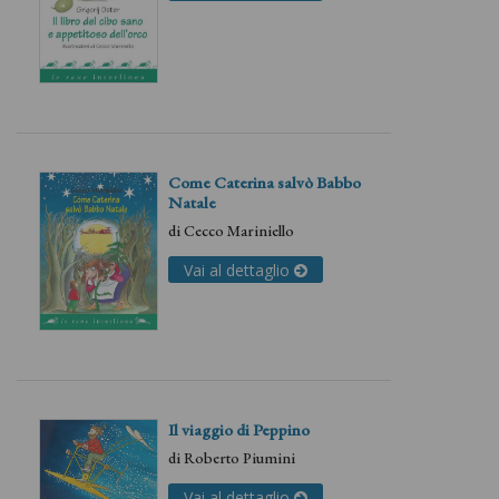
Come Caterina salvò Babbo
Natale
di
Cecco Mariniello
Vai al dettaglio
Il viaggio di Peppino
di
Roberto Piumini
Vai al dettaglio