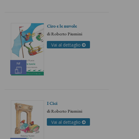
Ciro e le nuvole
di
Roberto Piumini
Vai al dettaglio
Pdf
I Cici
di
Roberto Piumini
Vai al dettaglio