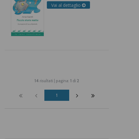
Vai al dettaglio
14
risultati | pagina:
1
di
2
1