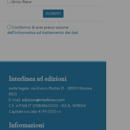
Amici Rane
ISCRIVITI
Confermo di aver preso visione
dell’informativa sul trattamento dei dati
Interlinea srl edizioni
sede legale: via Enrico Mattei 21 - 28100 Novara
(NO)
E-mail:
edizioni@interlinea.com
C.F. e P.IVA IT 01384860035 - R.E.A.: 169804
Capitale sociale: € 99.000 i.v
Informazioni