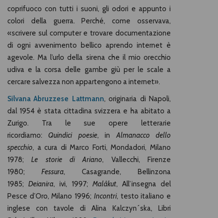
coprifuoco con tutti i suoni, gli odori e appunto i
colori della guerra. Perché, come osservava,
«scrivere sul computer e trovare documentazione
di ogni avvenimento bellico aprendo internet è
agevole. Ma l’urlo della sirena che il mio orecchio
udiva e la corsa delle gambe giù per le scale a
cercare salvezza non appartengono a internet».
Silvana Abruzzese Lattmann
, originaria di Napoli,
dal 1954 è stata cittadina svizzera e ha abitato a
Zurigo. Tra le sue opere letterarie
ricordiamo:
Quindici poesie
, in
Almanacco dello
specchio
, a cura di Marco Forti, Mondadori, Milano
1978;
Le storie di Ariano
, Vallecchi, Firenze
1980;
Fessura
, Casagrande, Bellinzona
1985;
Deianira
, ivi, 1997;
Malâkut
, All’insegna del
Pesce d’Oro, Milano 1996;
Incontri
, testo italiano e
inglese con tavole di Alina Kalczyn´ska, Libri