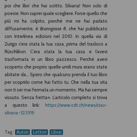
poi che libri che hai scritto, Silvana! Non solo di
poesie. Non saprei quale scegliere. Forse quello che
più mi ha colpito, perché me ne hai parlato
diffusamente, è
Brunngasse 8
, che hai pubblicato
con Interlinea edizioni nel 2010. In quella via di
Zurigo c’era stata la tua casa, prima del trasloco a
Rüschlikon. C’era stata la tua casa e l’avevi
trasformata in un libro pazzesco. Perché avevi
scoperto che proprio quelle umili mura erano state
abitate da… Spero che qualcuno prenda il tuo libro
per scoprirlo come hai fatto tu. Che nella tua vita
non ti sei mai fermata un momento. Ma hai sempre
vissuto. Senza fretta». L’articolo completo si trova
a questo link:
https://www.cdt.ch/news/ciao-
silvana-323319
Tag:
Autori
Lettori
Librai