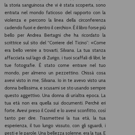
la storia sanguinosa che vi è stata scoperta, sono
entrata nel mondo faticoso del rapporto con la
violenza e percorro la linea della circonferenza
cadendo fuori e dentro il cerchio». È il libro forse più
bello per Andrea Bertagni che ha ricordato la
scrittrice sul sito del “Corriere del Ticino”: «Come
era bello venire a trovarti, Silvana. La tua stanza
affacciata sul lago di Zurigo, i tuoi scaffali di libri, le
tue fotografie. È stato come entrare nel tuo
mondo, per almeno un pezzettino. Chissà cosa
avevi visto in me, Silvana. Io in te avevo visto una
donna bellissima, e scusami se sto usando sempre
questo aggettivo. Una donna di un’altra epoca. La
tua età non era quella sui documenti. Perché eri
forte. Avevi preso il Covid e lo avevi sconfitto, così
tanto per dire. Trasmettevi la tua età, la tua
esperienza, il tuo lungo vissuto, con gli sguardi, i
gesti e le parole. Una bellezza solenne, era la tua. E