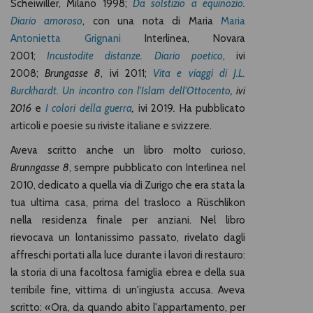
Scheiwiller, Milano 1998;
Da solstizio a equinozio.
Diario amoroso
, con una nota di Maria
Maria
Antonietta Grignani
Interlinea, Novara
2001;
Incustodite distanze. Diario poetico
, ivi
2008;
Brungasse 8
, ivi 2011;
Vita e viaggi di J.L.
Burckhardt. Un incontro con l'Islam dell'Ottocento
, ivi
2016
e
I colori della guerra
,
ivi 2019
.
Ha pubblicato
articoli e poesie su riviste italiane e svizzere.
Aveva scritto anche un libro molto curioso,
Brunngasse 8
, sempre pubblicato con Interlinea nel
2010, dedicato a quella via di Zurigo che era stata la
tua ultima casa, prima del trasloco a Rüschlikon
nella residenza finale per anziani. Nel libro
rievocava un lontanissimo passato, rivelato dagli
affreschi portati alla luce durante i lavori di restauro:
la storia di una facoltosa famiglia ebrea e della sua
terribile fine, vittima di un'ingiusta accusa. Aveva
scritto: «Ora, da quando abito l'appartamento, per