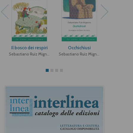
Pdf
Il bosco dei respiri
Occhichiusi
Occhich
Sebastiano Ruiz Mignone
Sebastiano Ruiz Mignone