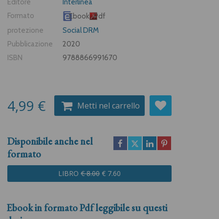
Editore
Interlinea
Formato
Ebook
Pdf
protezione
Social DRM
Pubblicazione
2020
ISBN
9788866991670
4,99 €
Metti nel carrello
Disponibile anche nel
formato
LIBRO
€ 8.00
€ 7.60
Ebook in formato
Pdf
leggibile su questi