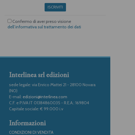
ISCRIVITI
Confermo di aver preso visione
dell’informativa sul trattamento dei dati
Interlinea srl edizioni
sede legale: via Enrico Mattei 21 - 28100 Novara
(NO)
E-mail:
edizioni@interlinea.com
C.F. e P.IVA IT 01384860035 - R.E.A.: 169804
Capitale sociale: € 99.000 i.v
Informazioni
CONDIZIONI DI VENDITA