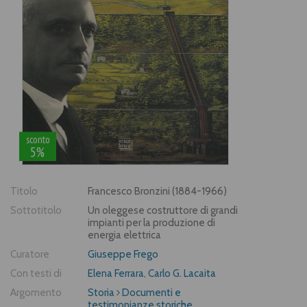
sconto
5%
Titolo
Francesco Bronzini (1884-1966)
Sottotitolo
Un oleggese costruttore di grandi
impianti per la produzione di
energia elettrica
Curatore
Giuseppe Frego
Con testi di
Elena Ferrara
,
Carlo G. Lacaita
Argomento
Storia
Documenti e
testimonianze storiche