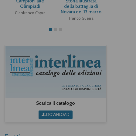
Campioni alle
Storia illustrata
Un anno
Olimpiadi
della battaglia di
Novara del 13 marzo
Gianfranco Capra
1849
Franco Guerra
Scarica il catalogo
DOWNLOAD