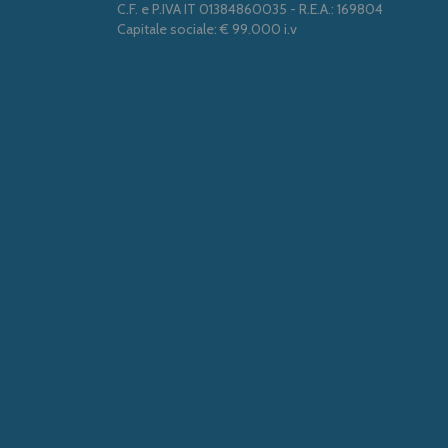
C.F. e P.IVA IT 01384860035 - R.E.A.: 169804
Capitale sociale: € 99.000 i.v