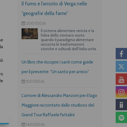
Il fumo e l’arrosto di Verga nelle
“geografie della fame”
20/07/2026
Il sistema alimentare verista e la
fobia dello stomaco vuoto:
quando il paradigma alimentare
he
racconta le trasformazioni
la
storiche e culturali dell’Italia unita.
iò
Un libro che riscopre i santi come guide
per il presente: "Un santo per amico"
ro
de
15/07/2026
L'amore di Alessandro Manzoni per il lago
Maggiore raccontato dallo studioso del
Grand Tour Raffaele Fattalini
14/07/2026