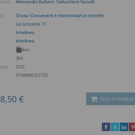
zione
Alessandro Barbero
,
Sebastiano Vassalli
to
Storia
Documenti e testimonianze storiche
Le occasioni
, 13
Interlinea
Interlinea
Libro
184
zione
2011
9788882127732
8,50 €
Non ordinabile