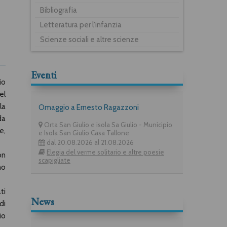
Bibliografia
Letteratura per l'infanzia
Scienze sociali e altre scienze
Eventi
io
el
la
Omaggio a Ernesto Ragazzoni
da
Orta San Giulio e isola Sa Giulio - Municipio
e,
e Isola San Giulio Casa Tallone
dal 20.08.2026 al 21.08.2026
Elegia del verme solitario e altre poesie
on
scapigliate
no
ti
News
di
io