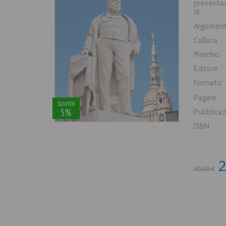
presenta
di
Argomen
Collana
Marchio
Editore
Formato
Pagine
sconto
5%
Pubblica
ISBN
2
30,00 €