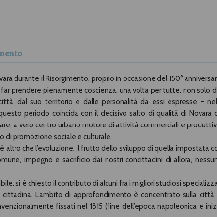
mmento
vara durante il Risorgimento, proprio in occasione del 150° anniversar
di far prendere pienamente coscienza, una volta per tutte, non solo d
ittà, dal suo territorio e dalle personalità da essi espresse – nel
uesto periodo coincida con il decisivo salto di qualità di Novara 
re, a vero centro urbano motore di attività commerciali e produttiv
uogo di promozione sociale e culturale.
 altro che l’evoluzione, il frutto dello sviluppo di quella impostata c
omune, impegno e sacrificio dai nostri concittadini di allora, nessu
e, si è chiesto il contributo di alcuni fra i migliori studiosi specializza
ia cittadina. L’ambito di approfondimento è concentrato sulla città 
venzionalmente fissati nel 1815 (fine dell’epoca napoleonica e iniz