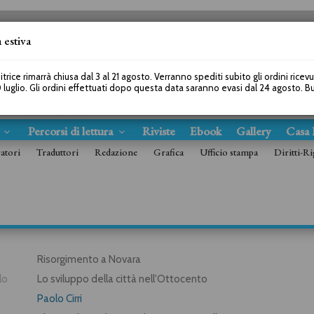
 estiva
SEGUICI SU
itrice rimarrà chiusa dal 3 al 21 agosto. Verranno spediti subito gli ordini ricev
 luglio. Gli ordini effettuati dopo questa data saranno evasi dal 24 agosto. 
s
Percorsi di lettura
Riviste
Ebook
Gallery
Casa 
ratori
Traduttori
Redazione
Grafica
Ufficio stampa
Diritti-Ri
Risorgimento a Novara
lo
Lo sviluppo della città nell'Ottocento
Paolo Cirri