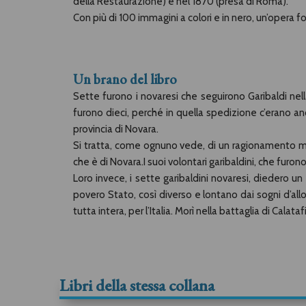
della Restaurazione) e nel 1870 (presa di Roma).
Con più di 100 immagini a colori e in nero, un’opera fo
Un brano del libro
Sette furono i novaresi che seguirono Garibaldi nel
furono dieci, perché in quella spedizione c’erano anch
provincia di Novara.
Si tratta, come ognuno vede, di un ragionamento mes
che è di Novara.I suoi volontari garibaldini, che furon
Loro invece, i sette garibaldini novaresi, diedero un
povero Stato, così diverso e lontano dai sogni d’all
tutta intera, per l’Italia. Morì nella battaglia di Calat
Libri della stessa collana