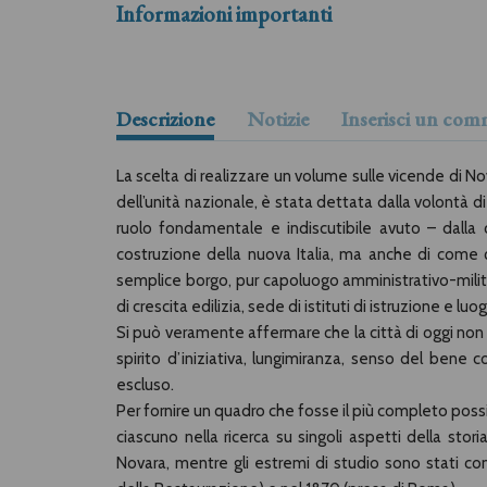
Informazioni importanti
Descrizione
Notizie
Inserisci un co
La scelta di realizzare un volume sulle vicende di No
dell’unità nazionale, è stata dettata dalla volontà 
ruolo fondamentale e indiscutibile avuto – dalla c
costruzione della nuova Italia, ma anche di come q
semplice borgo, pur capoluogo amministrativo-milita
di crescita edilizia, sede di istituti di istruzione e l
Si può veramente affermare che la città di oggi non è
spirito d’iniziativa, lungimiranza, senso del bene c
escluso.
Per fornire un quadro che fosse il più completo possibil
ciascuno nella ricerca su singoli aspetti della stor
Novara, mentre gli estremi di studio sono stati con