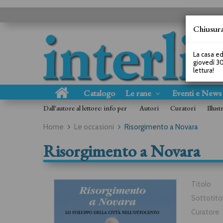
Chiusura
La casa ed
giovedì 30
lettura!
Catalogo
Le rane
Eventi e New
Dall'autore al lettore: info per
Autori
Curatori
Illust
Home
Le occasioni
Risorgimento a Novara
Risorgimento a Novara
Titolo
Sottotito
Curatore