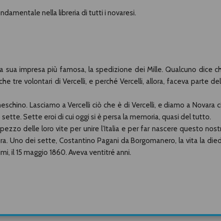
ndamentale nella libreria di tutti i novaresi.
la sua impresa più famosa, la spedizione dei Mille. Qualcuno dice c
e tre volontari di Vercelli, e perché Vercelli, allora, faceva parte del
chino. Lasciamo a Vercelli ciò che è di Vercelli, e diamo a Novara c
o sette. Sette eroi di cui oggi si è persa la memoria, quasi del tutto.
 pezzo delle loro vite per unire l’Italia e per far nascere questo nost
ora. Uno dei sette, Costantino Pagani da Borgomanero, la vita la die
afimi, il 15 maggio 1860. Aveva ventitré anni.