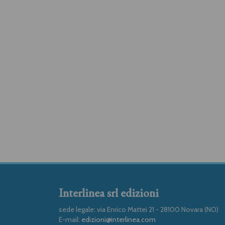
Interlinea srl edizioni
sede legale: via Enrico Mattei 21 - 28100 Novara (NO)
E-mail:
edizioni@interlinea.com