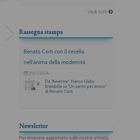
Vedi tutti
Rassegna stampa
Renato Corti con il cesello
nell'anima della modernità
Francesco Bronzini (1884-
Il Risorgimento novarese
31/07/2026
1966)
nell'iconografia storica
Da "Avvenire", Franco Giulio
Franco Guerra
Brambilla su "Un santo per amico"
di Renato Corti
Newsletter
Per rimanere aggiornato sulle nostre attività,