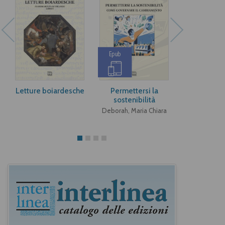
Epub
Epub
Letture boiardesche
Permettersi la
Afford
sostenibilità
sustainab
Deborah, Maria Chiara
Deborah, Mar