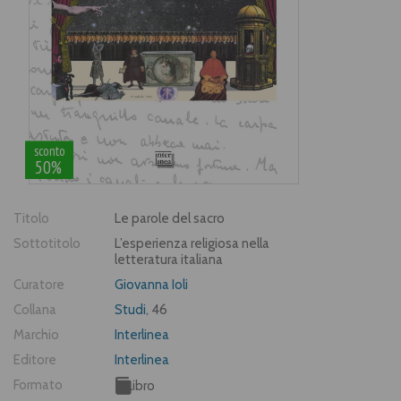
sconto
50%
Titolo
Le parole del sacro
Sottotitolo
L’esperienza religiosa nella
letteratura italiana
Curatore
Giovanna Ioli
Collana
Studi
, 46
Marchio
Interlinea
Editore
Interlinea
Formato
Libro