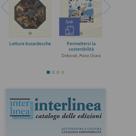
Epub
Epub
Letture boiardesche
Permettersi la
Afford
sostenibilità
sustainab
Deborah, Maria Chiara
Deborah, Mar