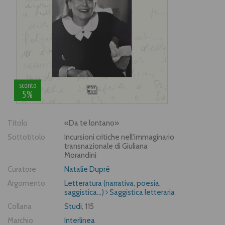
sconto
5%
Titolo
«Da te lontano»
Sottotitolo
Incursioni critiche nell'immaginario
transnazionale di Giuliana
Morandini
Curatore
Natalie Dupré
Argomento
Letteratura (narrativa, poesia,
saggistica...)
Saggistica letteraria
Collana
Studi
, 115
Marchio
Interlinea