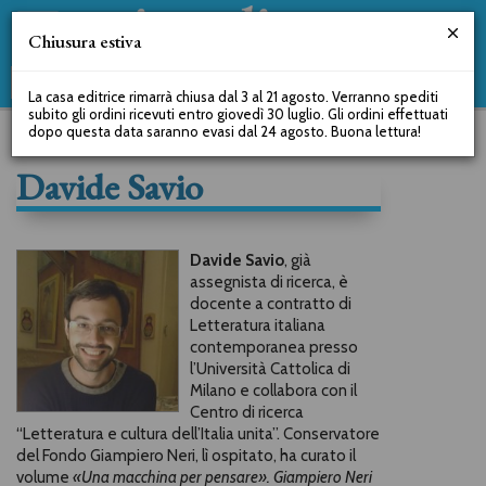
Chiusura estiva
La casa editrice rimarrà chiusa dal 3 al 21 agosto. Verranno spediti
subito gli ordini ricevuti entro giovedì 30 luglio. Gli ordini effettuati
dopo questa data saranno evasi dal 24 agosto. Buona lettura!
Davide Savio
Davide Savio
, già
assegnista di ricerca, è
docente a contratto di
Letteratura italiana
contemporanea presso
l’Università Cattolica di
Milano e collabora con il
Centro di ricerca
“Letteratura e cultura dell’Italia unita”. Conservatore
del Fondo Giampiero Neri, lì ospitato, ha curato il
volume
«Una macchina per pensare». Giampiero Neri