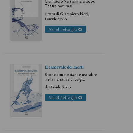
Giampiero Neri prima e dopo
Teatro naturale
a cura di
Giampiero Neri
,
Davide Savio
Vai al dettaglio
Il carnevale dei morti
Sconciature e danze macabre
nella narrativa di Luigi
Pirandello
di
Davide Savio
Vai al dettaglio