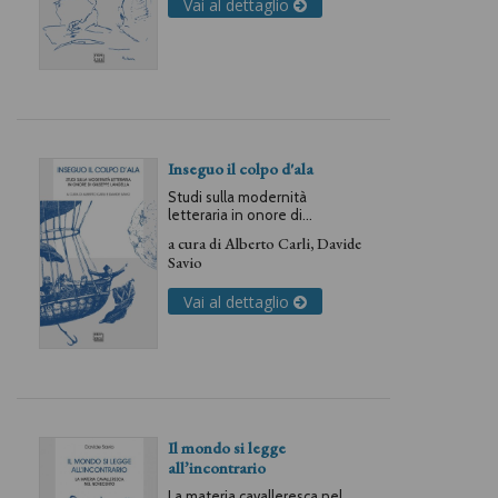
Vai al dettaglio
Inseguo il colpo d'ala
Studi sulla modernità
letteraria in onore di
Giuseppe Langella
a cura di
Alberto Carli
,
Davide
Savio
Vai al dettaglio
Il mondo si legge
all’incontrario
La materia cavalleresca nel