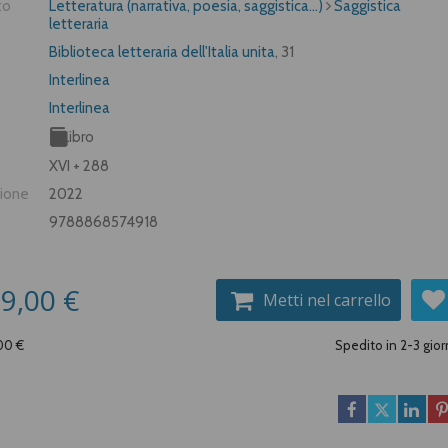
to
Letteratura (narrativa, poesia, saggistica...)
Saggistica
letteraria
Biblioteca letteraria dell'Italia unita
, 31
Interlinea
Interlinea
Libro
XVI + 288
zione
2022
9788868574918
9,00 €
Metti nel carrello
,00 €
Spedito in 2-3 gior