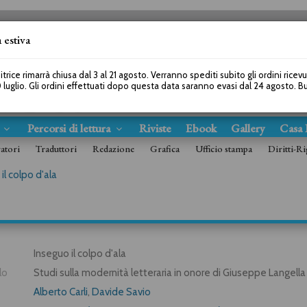
 estiva
SEGUICI SU
itrice rimarrà chiusa dal 3 al 21 agosto. Verranno spediti subito gli ordini ricev
 luglio. Gli ordini effettuati dopo questa data saranno evasi dal 24 agosto. 
s
Percorsi di lettura
Riviste
Ebook
Gallery
Casa 
ratori
Traduttori
Redazione
Grafica
Ufficio stampa
Diritti-Ri
il colpo d'ala
Inseguo il colpo d'ala
lo
Studi sulla modernità letteraria in onore di Giuseppe Langella
Alberto Carli
,
Davide Savio