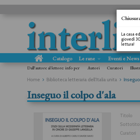
Chiusura
La casa ed
giovedì 30
lettura!
Catalogo
Le rane
Eventi e New
Dall'autore al lettore: info per
Autori
Curatori
Illust
Home
Biblioteca letteraria dell'Italia unita
Inseguo 
Inseguo il colpo d'ala
Titolo
Sottotito
Curatori