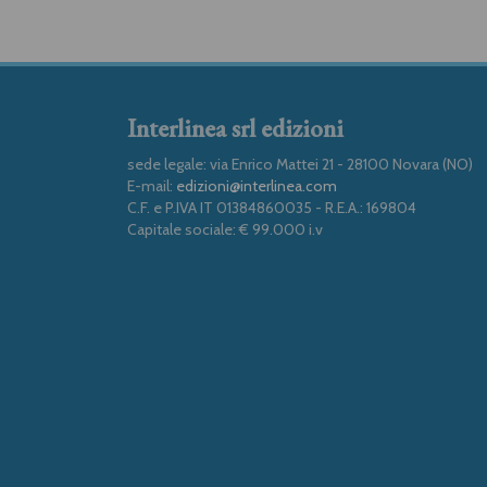
Interlinea srl edizioni
sede legale: via Enrico Mattei 21 - 28100 Novara (NO)
E-mail:
edizioni@interlinea.com
C.F. e P.IVA IT 01384860035 - R.E.A.: 169804
Capitale sociale: € 99.000 i.v