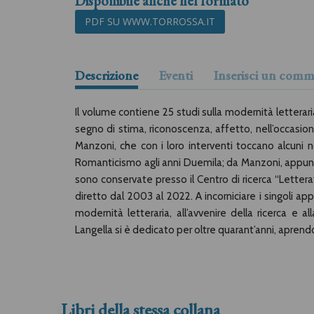
Disponibile anche nel formato
PDF SU WWW.TORROSSA.IT
Descrizione
Eventi
Inserisci un com
Il volume contiene 25 studi sulla modernità letterari
segno di stima, riconoscenza, affetto, nell’occasi
Manzoni, che con i loro interventi toccano alcuni nod
Romanticismo agli anni Duemila; da Manzoni, appunto,
sono conservate presso il Centro di ricerca “Letteratu
diretto dal 2003 al 2022. A incorniciare i singoli a
modernità letteraria, all’avvenire della ricerca e a
Langella si è dedicato per oltre quarant’anni, aprendo
Libri della stessa collana