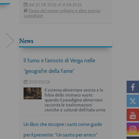
dal 20.08.2026 al 21.08.2026
Elegia del verme solitario e altre poesie
scapigliate
News
Il fumo e l’arrosto di Verga nelle
“geografie della fame”
Roberto Rebora
Il «guazzabuglio del cuore
20/07/2026
umano»
Il sistema alimentare verista e la
fobia dello stomaco vuoto:
quando il paradigma alimentare
racconta le trasformazioni
storiche e culturali dell’Italia unita.
Un libro che riscopre i santi come guide
per il presente: "Un santo per amico"