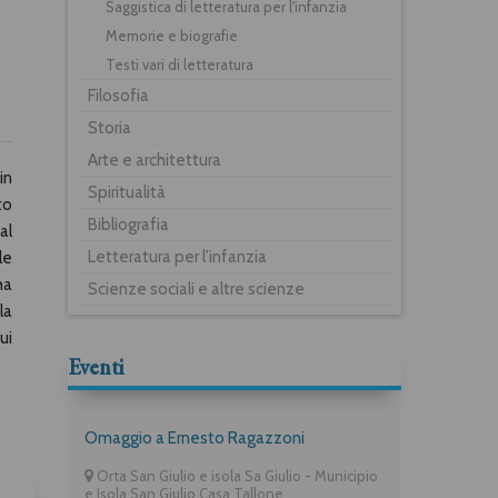
Saggistica di letteratura per l'infanzia
Memorie e biografie
Testi vari di letteratura
Filosofia
Storia
Arte e architettura
in
Spiritualità
to
Bibliografia
al
Letteratura per l'infanzia
le
ha
Scienze sociali e altre scienze
la
ui
Eventi
Omaggio a Ernesto Ragazzoni
Orta San Giulio e isola Sa Giulio - Municipio
e Isola San Giulio Casa Tallone