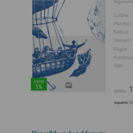
Argomen
Collana
Marchio
Editore
Formato
Pagine
Pubblica
ISBN
sconto
5%
1
20,00 €
risparmi: 1