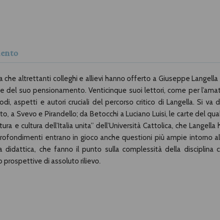
mento
a che altrettanti colleghi e allievi hanno offerto a Giuseppe Langella 
one del suo pensionamento. Venticinque suoi lettori, come per l’ama
i, aspetti e autori cruciali del percorso critico di Langella. Si va d
 a Svevo e Pirandello; da Betocchi a Luciano Luisi, le carte del qua
ra e cultura dell’Italia unita” dell’Università Cattolica, che Langella 
pprofondimenti entrano in gioco anche questioni più ampie intorno al
lla didattica, che fanno il punto sulla complessità della disciplina c
 prospettive di assoluto rilievo.