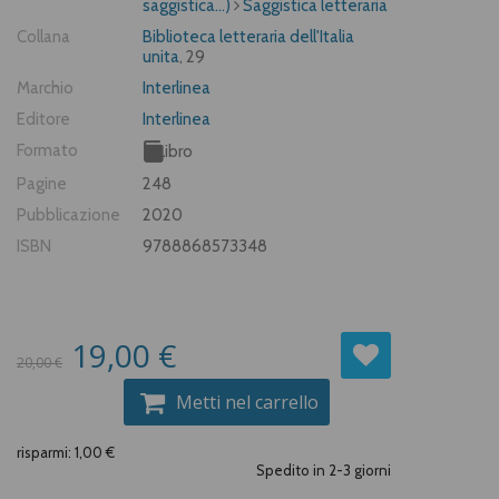
saggistica...)
Saggistica letteraria
Collana
Biblioteca letteraria dell'Italia
unita
, 29
Marchio
Interlinea
Editore
Interlinea
Formato
Libro
Pagine
248
Pubblicazione
2020
ISBN
9788868573348
19,00 €
20,00 €
Metti nel carrello
risparmi: 1,00 €
Spedito in 2-3 giorni