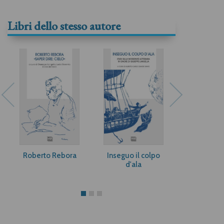
Libri dello stesso autore
Roberto Rebora
Inseguo il colpo
Una macch
d'ala
pensa