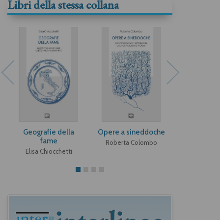
Libri della stessa collana
Geografie della
Opere a sineddoche
Jack e gli
fame
Roberta Colombo
Alberto 
Elisa Chiocchetti