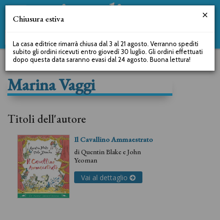
Chiusura estiva
La casa editrice rimarrà chiusa dal 3 al 21 agosto. Verranno spediti
subito gli ordini ricevuti entro giovedì 30 luglio. Gli ordini effettuati
dopo questa data saranno evasi dal 24 agosto. Buona lettura!
Marina Vaggi
Titoli dell'autore
Il Cavallino Ammaestrato
di
Quentin Blake
e
John
Yeoman
Vai al dettaglio