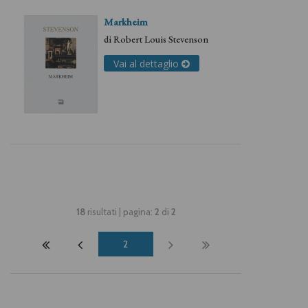
Markheim
di
Robert Louis Stevenson
Vai al dettaglio
18
risultati | pagina:
2
di
2
2