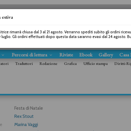
 estiva
SEGUICI SU
itrice rimarrà chiusa dal 3 al 21 agosto. Verranno spediti subito gli ordini ricev
 luglio. Gli ordini effettuati dopo questa data saranno evasi dal 24 agosto. 
s
Percorsi di lettura
Riviste
Ebook
Gallery
Casa 
ratori
Traduttori
Redazione
Grafica
Ufficio stampa
Diritti-Ri
Festa di Natale
Rex Stout
re
Marina Vaggi