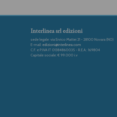
Interlinea srl edizioni
sede legale: via Enrico Mattei 21 - 28100 Novara (NO)
E-mail:
edizioni@interlinea.com
C.F. e P.IVA IT 01384860035 - R.E.A.: 169804
Capitale sociale: € 99.000 i.v