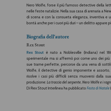
Nero Wolfe, forse il più famoso detective della let
nelle feste natalizie. Nella sua casa di arenaria a Ne
di scena e con la consueta eleganza, inventiva e 
bontà anche per i cuori più duri – un delitto appare più
Biografia dell'autore
Rex Stout
Rex Stout
è nato a Noblesville (Indiana) nel 
sperimentale ma si affermò poi come uno dei più ce
sue trame perfette, percorse da una vena di sotti
Wolfe, il detective di genio imponente e assorto,
risolve i casi più difficili senza muoversi dalla s
produzione:
La traccia del serpente
,
Nero Wolfe e i ragn
Di Rex Stout Interlinea ha pubblicato
Festa di Natale