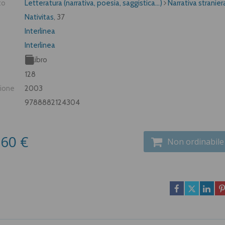
to
Letteratura (narrativa, poesia, saggistica...)
Narrativa stranier
Nativitas
, 37
Interlinea
Interlinea
Libro
128
zione
2003
9788882124304
,60 €
Non ordinabile