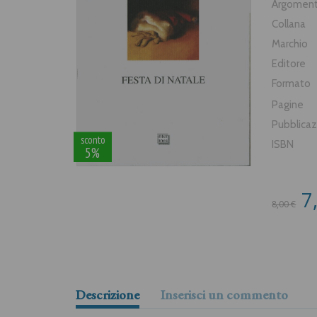
Argomen
Collana
Marchio
Editore
Formato
Pagine
Pubblica
sconto
ISBN
5%
7
8,00 €
Descrizione
Inserisci un commento