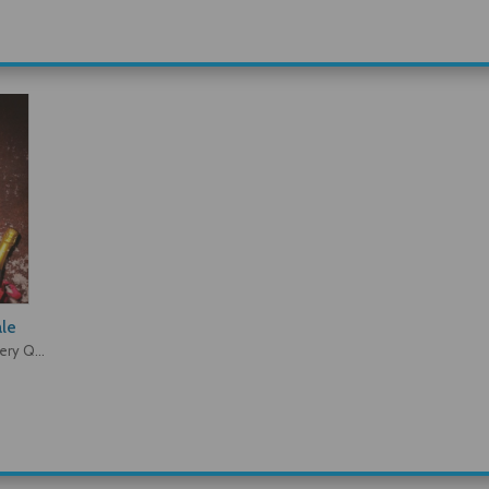
ale
Arthur Conan Doyle, Ellery Queen, Rex Stout