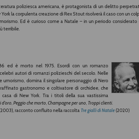
teratura poliziesca americana, è protagonista di un delitto perpetra
w York la corpulenta creazione di Rex Stout risolverà il caso con un col
umorismo. Ed è curioso come a Natale – in un periodo considerato 
 terribile.
1886 ed è morto nel 1975. Esordì con un romanzo
lebri autori di romanzi polizieschi del secolo. Nelle
le umorismo, domina il singolare personaggio di Nero
 raffinato gastronomo e coltivatore di orchidee, che
ua casa di New York. Tra i titoli della sua vastissima
i d’oro
,
Peggio che morto
,
Champagne per uno
,
Troppi clienti
.
(2003), racconto confluito nella raccolta
Tre gialli di Natale
(2020)