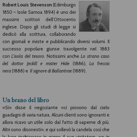
Robert Louis Stevenson
(Edimburgo
1850 – Isole Samoa 1894) è uno dei
massimi scrittori dell’Ottocento
inglese. Dopo gli studi di legge si
dedicò alla scrittura, collaborando
con giornali e riviste e pubblicando diversi volumi. Il
successo popolare giunse travolgente nel 1883
con
L’isola del tesoro
. Notissimi anche
Lo strano caso
del dottor Jeckill e mister Hide
(1886),
La freccia
nera
(1888) e
Il signore di Ballantrae
(1889).
Un brano del libro
«Sì» disse il negoziante «ci piovono dal cielo
guadagni di varia natura. Alcuni clienti sono ignoranti e
allora ricavo un utile solo dal fatto di saperne di più.
Altri sono disonesti», e qui sollevò la candela così che
la luce rischiarasse in pieno il suo visitatore, «e in