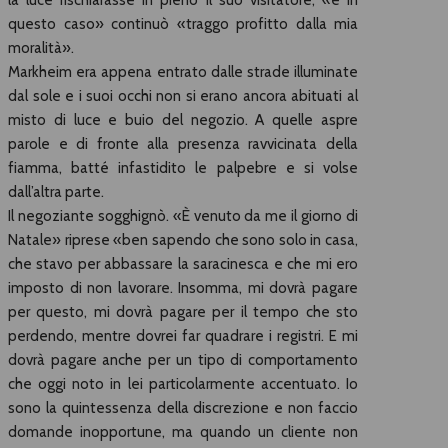
questo caso» continuò «traggo profitto dalla mia
moralità».
Markheim era appena entrato dalle strade illuminate
dal sole e i suoi occhi non si erano ancora abituati al
misto di luce e buio del negozio. A quelle aspre
parole e di fronte alla presenza ravvicinata della
fiamma, batté infastidito le palpebre e si volse
dall’altra parte.
Il negoziante sogghignò. «È venuto da me il giorno di
Natale» riprese «ben sapendo che sono solo in casa,
che stavo per abbassare la saracinesca e che mi ero
imposto di non lavorare. Insomma, mi dovrà pagare
per questo, mi dovrà pagare per il tempo che sto
perdendo, mentre dovrei far quadrare i registri. E mi
dovrà pagare anche per un tipo di comportamento
che oggi noto in lei particolarmente accentuato. Io
sono la quintessenza della discrezione e non faccio
domande inopportune, ma quando un cliente non