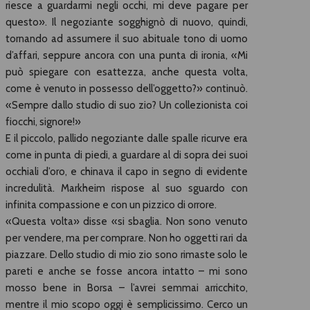
riesce a guardarmi negli occhi, mi deve pagare per
questo». Il negoziante sogghignò di nuovo, quindi,
tornando ad assumere il suo abituale tono di uomo
d’affari, seppure ancora con una punta di ironia, «Mi
può spiegare con esattezza, anche questa volta,
come è venuto in possesso dell’oggetto?» continuò.
«Sempre dallo studio di suo zio? Un collezionista coi
fiocchi, signore!»
E il piccolo, pallido negoziante dalle spalle ricurve era
come in punta di piedi, a guardare al di sopra dei suoi
occhiali d’oro, e chinava il capo in segno di evidente
incredulità. Markheim rispose al suo sguardo con
infinita compassione e con un pizzico di orrore.
«Questa volta» disse «si sbaglia. Non sono venuto
per vendere, ma per comprare. Non ho oggetti rari da
piazzare. Dello studio di mio zio sono rimaste solo le
pareti e anche se fosse ancora intatto – mi sono
mosso bene in Borsa – l’avrei semmai arricchito,
mentre il mio scopo oggi è semplicissimo. Cerco un