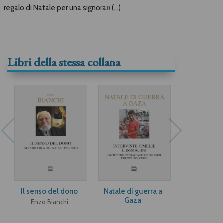
regalo di Natale per una signora» (…)
Libri della stessa collana
Il senso del dono
Natale di guerra a
Dacci la gra
Gaza
tenere
Enzo Bianchi